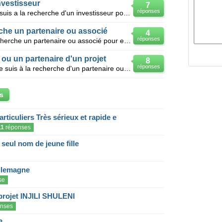
nvestisseur
7
réponses
Bonjour, je suis Guirate tarek et je suis a la recherche d'un investisseur pour realiser un projet
rche un partenaire ou associé
4
réponses
Bonjour ; Je suis un Investisseur, cherche un partenaire ou associé pour exécution du projet d'ex
ou un partenaire d'un projet
8
réponses
Je suis un jeune diplomé tunisien je suis à la recherche d'un partenaire ou investisseur d'un projet
s
articuliers Très sérieux et rapide e
11
réponses
eul nom de jeune fille
llemagne
se
projet INJILI SHULENI
nses