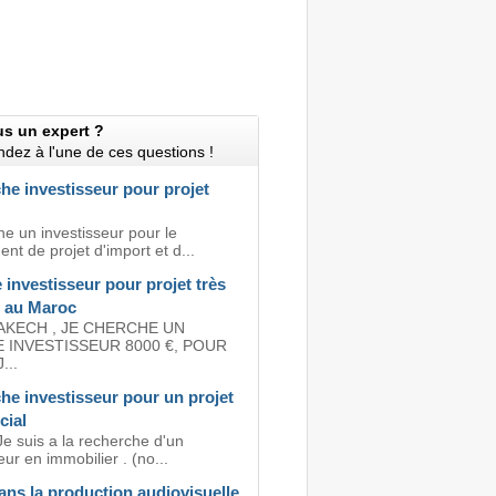
us un expert ?
dez à l'une de ces questions !
he investisseur pour projet
e un investisseur pour le
nt de projet d'import et d...
investisseur pour projet très
e au Maroc
AKECH , JE CHERCHE UN
 INVESTISSEUR 8000 €, POUR
...
he investisseur pour un projet
ial
e suis a la recherche d'un
eur en immobilier . (no...
ans la production audiovisuelle