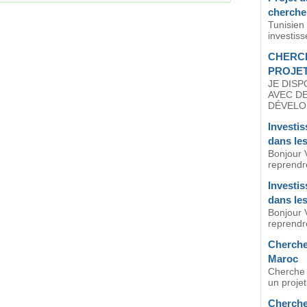
cherche
Tunisien
investiss
CHERCH
PROJET
JE DISP
AVEC D
DÉVELOP
Investis
dans les
Bonjour 
reprendre
Investis
dans les
Bonjour 
reprendre
Cherche 
Maroc
Cherche u
un projet
Cherche