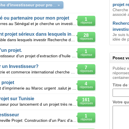
projet r
Recherche d'investisseur pour projet
»
Cherche u
associé a
é ou partenaire pour mon projet
1
réponse
Recherc
Bonjour, je détiens beaucoup de terres au Sénégal et je cherche un investisseur pour mon projet sur
investis
Investisseur privé recherchant projet sérieux dans lesquels investir
Je suis 
28
réponses
idée de p
Investisseur recherche projet rentable dans lesquels investir Recherche des promoteurs de projet, d
un projet.
1
réponse
Je suis marocain je cherche in investisseur d'un projet d'extraction d'huile d'olive avec la nouvell
Posez vo
r un Investisseur?
7
Publiez 
réponses
Tunisienne dans le domaine Industrie et commerce international cherche un vrai investisseur pour lan
réponses
centaines
 projet
4
Titre de
réponses
Je recherche investisseur un projet d’imprimerie au Maroc urgent .salut je recherche investisseu
ojet sur Tunisie
161
Votre qu
réponses
Tunisienne cherche un vrai investisseur pour lancement d un projet très rentable. SVP non sérieux s
estisseur
1
réponse
Bonjour Pays: Gabon Capitale: Libreville Projet: Construction d'un Parc d'attraction Je suis jeu