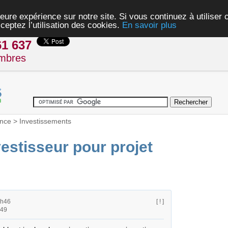
eure expérience sur notre site. Si vous continuez à utiliser
ceptez l’utilisation des cookies.
En savoir plus
61 637
mbres
nce
>
Investissements
estisseur pour projet
3h46
[ ! ]
h49