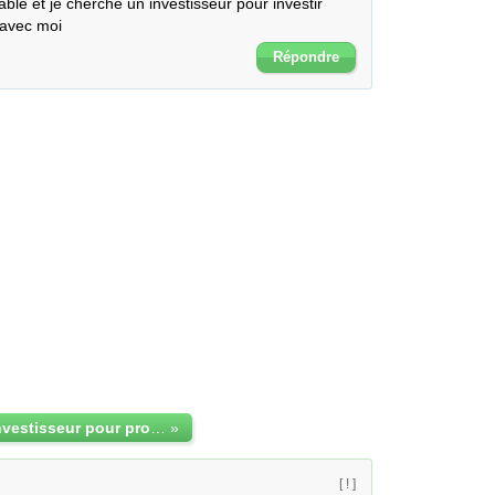
able et je cherche un investisseur pour investir 
 avec moi
Répondre
Recherche d'investisseur pour projet
»
[ ! ]