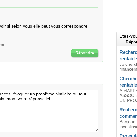
voir si selon vous elle peut vous correspondre.

Etes-vo
Répon
com
Recherc
Répondre
rentable
Je cherch
financeme
Cherche 
rentabl
A MARR
ASSOCIE
UN PROJ
Recherc
commerc
Bonjour J
investiss
Projet d