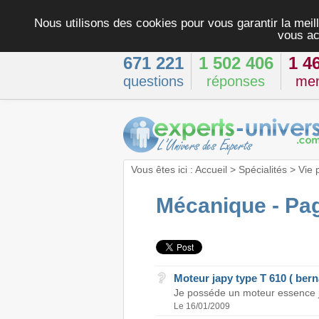
Nous utilisons des cookies pour vous garantir la meill
vous ac
671 221
1 502 406
1 4
questions
réponses
me
Vous êtes ici :
Accueil
>
Spécialités
>
Vie 
Mécanique - Pa
Moteur japy type T 610 ( ber
Je posséde un moteur essence ja
Le 16/01/2009