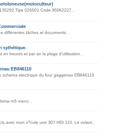
motobineuse(motoculteur)
 135292 Tipe 026501 Code 95062227...
Commerciale
 différentes tâches et documents...
in sythétique.
t en heures et par an la plage d'utilisation...
genau EB846110
 du schema electrique du four gaggenau EB846110
 bmw m5 merci...
ucis avec mon v?cule une 307 HDI 110. Le volant...