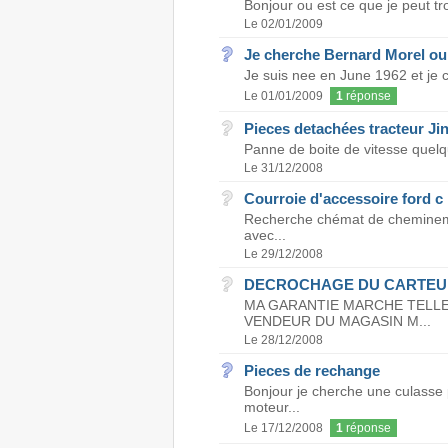
Bonjour ou est ce que je peut tro
Le 02/01/2009
Je cherche Bernard Morel ou
Je suis nee en June 1962 et je c
Le 01/01/2009
1
réponse
Pieces detachées tracteur Ji
Panne de boite de vitesse quelqu
Le 31/12/2008
Courroie d'accessoire ford c
Recherche chémat de cheminemen
avec...
Le 29/12/2008
DECROCHAGE DU CARTEUR
MA GARANTIE MARCHE TELLE
VENDEUR DU MAGASIN M...
Le 28/12/2008
Pieces de rechange
Bonjour je cherche une culass
moteur...
Le 17/12/2008
1
réponse