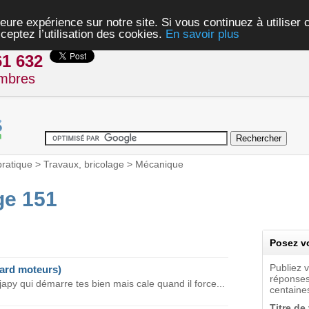
eure expérience sur notre site. Si vous continuez à utiliser
ceptez l’utilisation des cookies.
En savoir plus
61 632
mbres
pratique
>
Travaux, bricolage
>
Mécanique
ge 151
Posez vo
Publiez 
nard moteurs)
réponses
py qui démarre tes bien mais cale quand il force...
centaines
Titre de