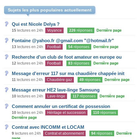
Sujets les plus populaires actuellement
Qui est Nicole Delya ?
15
lectures en 24h
Voyance
226
réponses
Dernière page
Fontaine @yahoo.fr @gmail.com "@hotmail.fr"
13
lectures en 24h
Football
54
réponses
Dernière page
Recherche d'un club de foot amateur en europe ou
12
lectures en 24h
Football
83
réponses
Dernière page
Message d'erreur 117 sur ma chaudière chappée init
11
lectures en 24h
Chaudière gaz
49
réponses
Dernière page
Message erreur HE2 lave-linge Samsung
10
lectures en 24h
Lave-linge
117
réponses
Dernière page
Comment annuler un certificat de possession
10
lectures en 24h
Héritage et succession
110
réponses
Dernière page
Contrat avec INCOMM et LOCAM
9
lectures en 24h
Contrat et abonnement
94
réponses
Dernière
page