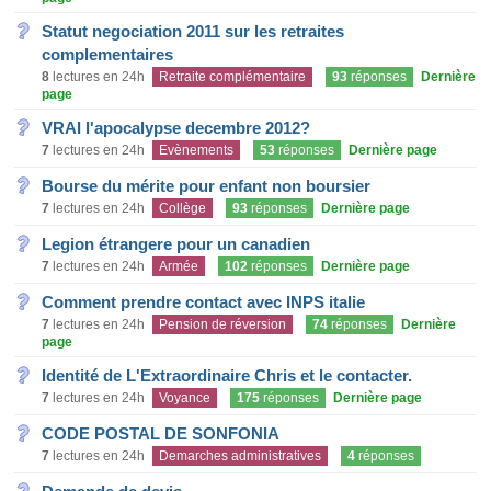
Statut negociation 2011 sur les retraites
complementaires
8
lectures en 24h
Retraite complémentaire
93
réponses
Dernière
page
VRAI l'apocalypse decembre 2012?
7
lectures en 24h
Evènements
53
réponses
Dernière page
Bourse du mérite pour enfant non boursier
7
lectures en 24h
Collège
93
réponses
Dernière page
Legion étrangere pour un canadien
7
lectures en 24h
Armée
102
réponses
Dernière page
Comment prendre contact avec INPS italie
7
lectures en 24h
Pension de réversion
74
réponses
Dernière
page
Identité de L'Extraordinaire Chris et le contacter.
7
lectures en 24h
Voyance
175
réponses
Dernière page
CODE POSTAL DE SONFONIA
7
lectures en 24h
Demarches administratives
4
réponses