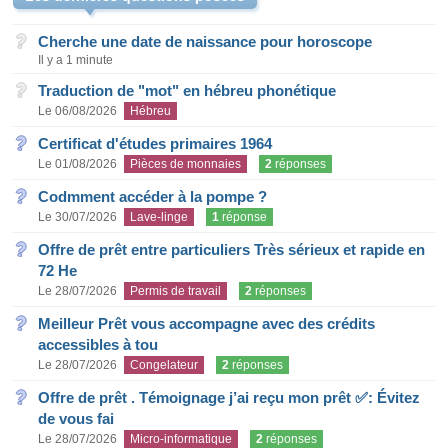
Cherche une date de naissance pour horoscope
Il y a 1 minute
Traduction de "mot" en hébreu phonétique
Le 06/08/2026
Hébreu
Certificat d'études primaires 1964
Le 01/08/2026
Pièces de monnaies
2
réponses
Codmment accéder à la pompe ?
Le 30/07/2026
Lave-linge
1
réponse
Offre de prêt entre particuliers Très sérieux et rapide en
72 He
Le 28/07/2026
Permis de travail
2
réponses
Meilleur Prêt vous accompagne avec des crédits
accessibles à tou
Le 28/07/2026
Congelateur
2
réponses
Offre de prêt . Témoignage j’ai reçu mon prêt ✅: Évitez
de vous fai
Le 28/07/2026
Micro-informatique
2
réponses