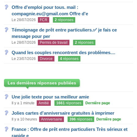
Offre d'emploi pour tous. mail :
compagnie.eu@gmail.com Offre d'e
Le 28/07/2026
FCR
2
réponses
Témoignage de prêt entre particuliers.✅ je fais ce
message pour per
Le 28/07/2026
Permis de travail
2
réponses
Quand les couples rencontrent des problèmes....
Le 23/07/2026
Divorce
4
réponses
Les dernières réponses publiées
Une jolie texte pour sa meilleur amie
Il y a 1 minute
Amitié
1661
réponses
Dernière page
Jolies cartes d'anniversaire gratuites à imprimer
Il y a 10 heures
Anniversaire
396
réponses
Dernière page
France : Offre de prêt entre particuliers Très sérieux et
rapide e