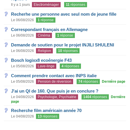
Il y a 1 jours
Electroménager
11
réponses
Recherhe une personne avec seul nom de jeune fille
Le 06/08/2026
1
réponse
Correspondant français en Allemagne
Le 06/08/2026
Cinéma
1
réponse
Demande de soutien pour le projet INJILI SHULENI
Le 06/08/2026
Religion
10
réponses
Bosch logixx8 ecoénergie F43
Le 05/08/2026
Lave-linge
4
réponses
Comment prendre contact avec INPS italie
Le 05/08/2026
Pension de réversion
74
réponses
Dernière page
J'ai un QI de 160. Que puis je en conclure ?
Le 04/08/2026
Psychologie, Psychiatrie
1404
réponses
Dernière
page
Recherche film américain année 70
Le 04/08/2026
13
réponses