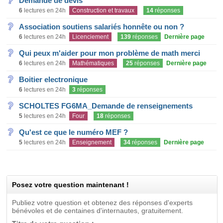
Demande de devis
6
lectures en 24h
Construction et travaux
14
réponses
Association soutiens salariés honnête ou non ?
6
lectures en 24h
Licenciement
139
réponses
Dernière page
Qui peux m'aider pour mon problème de math merci
6
lectures en 24h
Mathématiques
25
réponses
Dernière page
Boitier electronique
6
lectures en 24h
3
réponses
SCHOLTES FG6MA_Demande de renseignements
5
lectures en 24h
Four
18
réponses
Qu'est ce que le numéro MEF ?
5
lectures en 24h
Enseignement
34
réponses
Dernière page
Posez votre question maintenant !
Publiez votre question et obtenez des réponses d'experts
bénévoles et de centaines d'internautes, gratuitement.