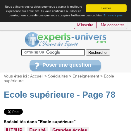
Nous utilisons des cookies pour vous garantir la meilleure
Fermer
expérience sur notre site. Si vous continuez à utiliser ce
dernier, nous considérons que vous acceptez l’utilisation des cookies.
En savoir plus
M'inscrire
Me connecter
Poser une question
Vous êtes ici :
Accueil
>
Spécialités
>
Enseignement
>
Ecole
supérieure
Ecole supérieure - Page 78
Spécialités dans "Ecole supérieure"
IUT/IUP
Faculté
Grandes écoles