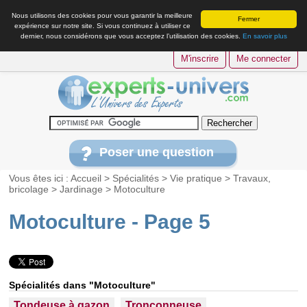
Nous utilisons des cookies pour vous garantir la meilleure
Fermer
expérience sur notre site. Si vous continuez à utiliser ce
dernier, nous considérons que vous acceptez l’utilisation des cookies.
En savoir plus
M'inscrire
Me connecter
Poser une question
Vous êtes ici :
Accueil
>
Spécialités
>
Vie pratique
>
Travaux,
bricolage
>
Jardinage
>
Motoculture
Motoculture - Page 5
Spécialités dans "Motoculture"
Tondeuse à gazon
Tronçonneuse