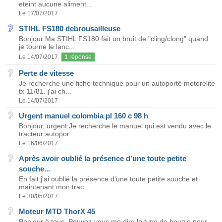
eteint aucune aliment...
Le 17/07/2017
STIHL FS180 debrousailleuse
Bonjour Ma STIHL FS180 fait un bruit de "cling/clong" quand
je tourne le lanc...
Le 14/07/2017
1
réponse
Perte de vitesse
Je recherche une fiche technique pour un autoporté motorelite
tx 11/81. j'ai ch...
Le 14/07/2017
Urgent manuel colombia pl 160 c 98 h
Bonjour, urgent Je recherche le manuel qui est vendu avec le
tracteur autopor...
Le 16/06/2017
Après avoir oublié la présence d'une toute petite
souche...
En fait j'ai oublié la présence d'une toute petite souche et
maintenant mon trac...
Le 30/05/2017
Moteur MTD ThorX 45
Bonjour à tous, Pouvez-vous me dire le type de bougie pour