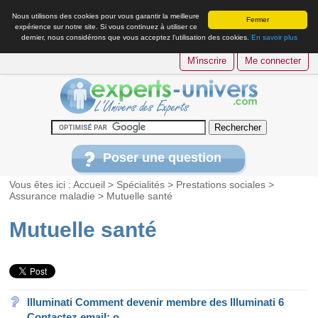
Nous utilisons des cookies pour vous garantir la meilleure
Fermer
expérience sur notre site. Si vous continuez à utiliser ce
dernier, nous considérons que vous acceptez l’utilisation des cookies.
En savoir plus
M'inscrire
Me connecter
Poser une question
Vous êtes ici :
Accueil
>
Spécialités
>
Prestations sociales
>
Assurance maladie
>
Mutuelle santé
Mutuelle santé
Illuminati Comment devenir membre des Illuminati 6
Contactez email: o