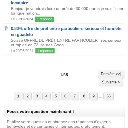
locataire
Bonjour je voudrais faire un prêt de 30.000 euros je suis ficher
banque nation...
Le 19/11/2024
1
réponse
0.80% offre de prêt entre particuliers sérieux et honnête
en guadelo
Suisse OFFRE DE PRËT ENTRE PARTICULIER Très sérieux
et rapide en 72 Heures Goog...
Le 20/05/2024
1
réponse
Dernière >>|
1
/
65
Suivante >
...
1
2
3
4
5
6
7
8
9
65
Posez votre question maintenant !
Publiez votre question et obtenez des réponses d'experts
bénévoles et de centaines d'internautes, gratuitement.