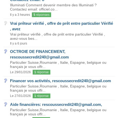
Illuminati Comment devenir membre des Illuminati ?
Contactez email: officiel.co...
Il y a 3 heures
5
réponses
Vrai prêteur vérifié , offre de prêt entre particulier Vérifié
, avez
Vrai prêteur vérifié , offre de prêt entre particulier Vérifié ,
avez-vous bes...
Il y a 6 jours
OCTROIE DE FINANCEMENT,
rescoussecredit240@gmail.com
Particulier Suisse,Roumanie , Italie, Espagne, belgique ou
français je vous offr...
Le 29/01/2026
1
réponse
Financer vos activités, rescoussecredit240@gmail.com
Particulier Suisse,Roumanie , Italie, Espagne, belgique ou
français je vous offr...
Le 27/01/2026
1
réponse
Aide financières: rescoussecredit240@gmail.com,
Particulier Suisse,Roumanie , Italie, Espagne, belgique ou
français je vous offr...