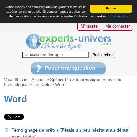
Nous utilisons des cookies pour vous garantir la meilleure
Fermer
expérience sur notre site. Si vous continuez à utiliser ce
dernier, nous considérons que vous acceptez l’utilisation des cookies.
En savoir plus
M'inscrire
Me connecter
Poser une question
Vous êtes ici :
Accueil
>
Spécialités
>
Informatique, nouvelles
technologies
>
Logiciels
>
Word
Word
Temoignage de prêt- ✅J’étais un peu hésitant au début,
mais tout s’