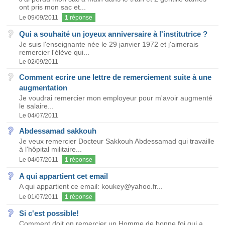
ont pris mon sac et...
Le 09/09/2011
1
réponse
Qui a souhaité un joyeux anniversaire à l'institutrice ?
Je suis l'enseignante née le 29 janvier 1972 et j'aimerais
remercier l'élève qui...
Le 02/09/2011
Comment ecrire une lettre de remerciement suite à une
augmentation
Je voudrai remercier mon employeur pour m'avoir augmenté
le salaire...
Le 04/07/2011
Abdessamad sakkouh
Je veux remercier Docteur Sakkouh Abdessamad qui travaille
à l'hôpital militaire...
Le 04/07/2011
1
réponse
A qui appartient cet email
A qui appartient ce email: koukey@yahoo.fr...
Le 01/07/2011
1
réponse
Si c'est possible!
Comment doit on remercier un Homme de bonne foi qui a