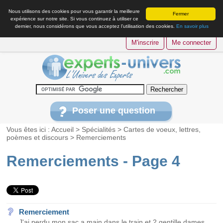
Nous utilisons des cookies pour vous garantir la meilleure
Fermer
expérience sur notre site. Si vous continuez à utiliser ce
dernier, nous considérons que vous acceptez l’utilisation des cookies.
En savoir plus
M'inscrire
Me connecter
Poser une question
Vous êtes ici :
Accueil
>
Spécialités
>
Cartes de voeux, lettres,
poèmes et discours
>
Remerciements
Remerciements - Page 4
Remerciement
J'ai perdu mon sac a main dans le train et 2 gentille dames