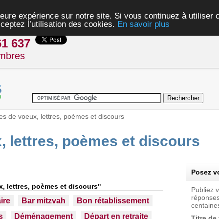
eure expérience sur notre site. Si vous continuez à utiliser
ceptez l’utilisation des cookies.
En savoir plus
61 637
mbres
es de voeux, lettres, poèmes et discours
, lettres, poèmes et discours
Posez vo
, lettres, poèmes et discours"
Publiez 
réponses
ire
Bar mitzvah
Bon rétablissement
centaines
s
Déménagement
Départ en retraite
Titre de