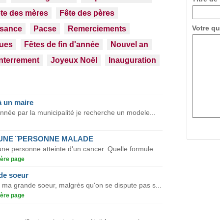
te des mères
Fête des pères
Votre qu
ssance
Pacse
Remerciements
ues
Fêtes de fin d'année
Nouvel an
nterrement
Joyeux Noël
Inauguration
à un maire
nnée par la municipalité je recherche un modele...
UNE ¨PERSONNE MALADE
ne personne atteinte d'un cancer. Quelle formule...
ère page
de soeur
r ma grande soeur, malgrès qu'on se dispute pas s...
ère page