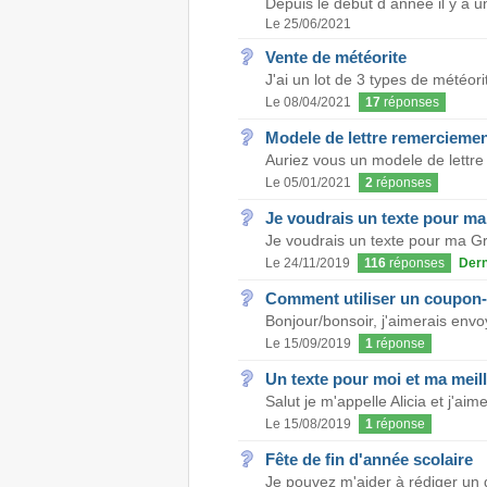
Depuis le début d année il y a un
Le 25/06/2021
Vente de météorite
J'ai un lot de 3 types de météor
Le 08/04/2021
17
réponses
Modele de lettre remercieme
Auriez vous un modele de lettre
Le 05/01/2021
2
réponses
Je voudrais un texte pour ma 
Je voudrais un texte pour ma Gra
Le 24/11/2019
116
réponses
Dern
Comment utiliser un coupon-
Bonjour/bonsoir, j'aimerais envoy
Le 15/09/2019
1
réponse
Un texte pour moi et ma meill
Salut je m'appelle Alicia et j'ai
Le 15/08/2019
1
réponse
Fête de fin d'année scolaire
Je pouvez m'aider à rédiger un di