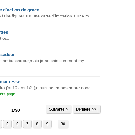
e d'action de grace
aire figurer sur une carte d'invitation à une m...
ttes
tes...
ssadeur
a un ambassadeur,mais je ne sais comment my
maitresse
ra j'ai 10 ans 1/2 (je suis né en novembre donc...
ère page
Suivante >
Dernière >>|
1
/
30
...
5
6
7
8
9
30