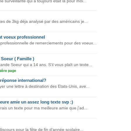
e surveillante qui a toujours était la pour moi...
ites de 3kg déja analysé par des américains je...
nt voeux professionnel
 professionnelle de remerciements pour des voeux...
Soeur ( Famille )
nde Soeur qui a 14 ans. S'il vous plaît un texte...
ière page
réponse international?
er une lettre à destination des Etats-Unis, ave...
eure amie un assez long texte svp :)
merais un texte pour ma meilleure amie que j'ad...
scours pour la fête de fin d'année scolaire...