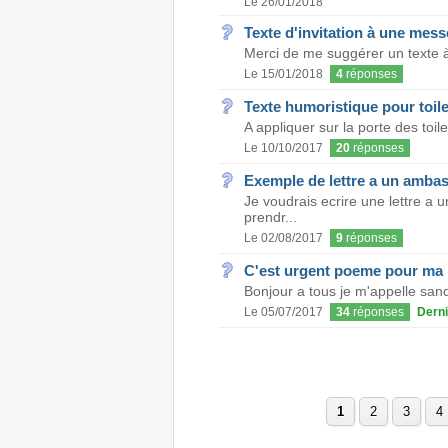
Le 26/01/2018
Texte d'invitation à une mess
Merci de me suggérer un texte à f
Le 15/01/2018
4
réponses
Texte humoristique pour toile
A appliquer sur la porte des toilet
Le 10/10/2017
20
réponses
Exemple de lettre a un amba
Je voudrais ecrire une lettre 
prendr...
Le 02/08/2017
9
réponses
C'est urgent poeme pour ma 
Bonjour a tous je m'appelle sand
Le 05/07/2017
34
réponses
Derni
1
2
3
4