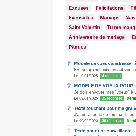
Excuses
Félicitations
Fê
Fiançailles
Mariage
Nai
Saint Valentin
Tu me manq
Anniversaire de mariage
E
Pâques
Modele de voeux à adresser 
En tant qu'association subventio
Le 10/01/2025
4
réponses
MODELE DE VOEUX POUR 
Je dois envoyer mes "voeux" à u
Le 09/01/2025
25
réponses
Derni
Texte touchant pour ma gran
J'aimerai un texte touchant pou
Le 09/08/2023
39
réponses
Derni
Texte pour une surveillante