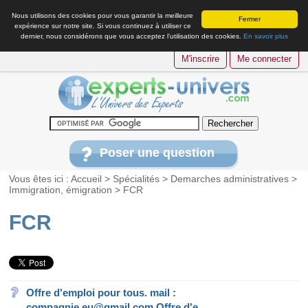
Nous utilisons des cookies pour vous garantir la meilleure
Fermer
expérience sur notre site. Si vous continuez à utiliser ce
dernier, nous considérons que vous acceptez l’utilisation des cookies.
En savoir plus
M'inscrire
Me connecter
Poser une question
Vous êtes ici :
Accueil
>
Spécialités
>
Demarches administratives
>
Immigration, émigration
>
FCR
FCR
Offre d'emploi pour tous. mail :
compagnie.eu@gmail.com Offre d'e