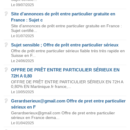
Le 09/07/2025
Site d'annonces de prêt entre particulier gratuite en
France : Sujet c
Site d'annonces de prêt entre particulier gratuite en France :
Sujet certifié...
Le 01/07/2025
Sujet sensible ; Offre de prêt entre particulier sérieux
Offre de prêt entre particulier sérieux fiable très très rapide en
Suisse en F...
Le 24/06/2025
OFFRE DE PRÊT ENTRE PARTICULIER SÉRIEUX EN
72H A 0,80
OFFRE DE PRÊT ENTRE PARTICULIER SÉRIEUX EN 72H A
0,80% EN Martinique.fr france,...
Le 10/05/2025
Gerardserieux@gmail.com Offre de pret entre particulier
sérieux en F
Gerardserieux@gmail.com Offre de pret entre particulier
sérieux en France dema...
Le 01/04/2025