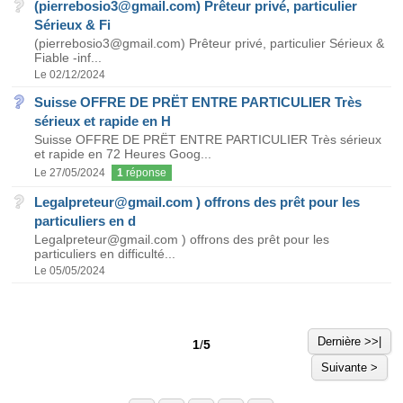
(pierrebosio3@gmail.com) Prêteur privé, particulier
Sérieux & Fi
(pierrebosio3@gmail.com) Prêteur privé, particulier Sérieux &
Fiable -inf...
Le 02/12/2024
Suisse OFFRE DE PRËT ENTRE PARTICULIER Très
sérieux et rapide en H
Suisse OFFRE DE PRËT ENTRE PARTICULIER Très sérieux
et rapide en 72 Heures Goog...
Le 27/05/2024
1
réponse
Legalpreteur@gmail.com ) offrons des prêt pour les
particuliers en d
Legalpreteur@gmail.com ) offrons des prêt pour les
particuliers en difficulté...
Le 05/05/2024
Dernière >>|
1
/
5
Suivante >