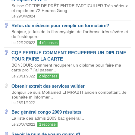
Suisse OFFRE DE PRËT ENTRE PARTICULIER Très sérieux
et rapide en 72 Heures Goog...
Le 29/04/2024
Refus du médecin pour remplir un formulaire?
Bonjour, je fais de la fibromyalgie, de l’arthrose très sévère et
de l'ostéoporo...
Le 22/12/2022
4
réponses
CQP PERDUE COMMENT RECUPERER UN DIPLOME
POUR FAIRE LA CARTE
BONJOUR, comment recuperer un diplome pour faire ma
carte pro ? j'ai passer...
Le 28/11/2022
2
réponses
Obtenir extrait des services valider
Bonjour Je suis Mohamed El MRABTI ancien combattant. Je
souhaite m informer...
Le 28/11/2022
Bac général congo 2009 résultats
La liste des admis 2009 bac général...
Le 20/07/2022
1
réponse
Savoir le num de yoann gourcuff