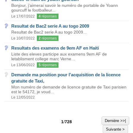
Bonjour, j'aimerai savoir le numéro de portable de Yoann
gourcuff le footballeur...
Le 17/07/2022
4
réponses
Resultat de Bac2 serie A au togo 2009
Resultat de Bac2 serie A au togo 2009...
Le 10/07/2022
2
réponses
Resultats des examens de 9em AF en Haiti
Liste des eleves participe aux examens 9em AF de
letablisment college marc Verne...
Le 13/06/2022
5
réponses
Demande ma position pour l'acquisition de la licence
gratuite de Taxi,
Mon numéro de demande de licence gratuite de Taxi parisien
est le 54172, je voud...
Le 12/05/2022
Dernière >>|
1
/
728
Suivante >