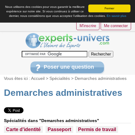
Nous utilisons des cookies pour vous garantir la meilleure
Fermer
expérience sur notre site. Si vous continuez à utiliser ce
dernier, nous considérons que vous acceptez l’utilisation des cookies.
En savoir plus
M'inscrire
Me connecter
Poser une question
Vous êtes ici :
Accueil
>
Spécialités
>
Demarches administratives
Demarches administratives
Spécialités dans "Demarches administratives"
Carte d'identité
Passeport
Permis de travail