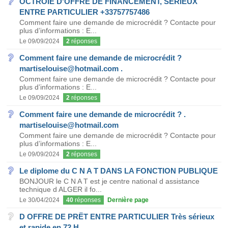
OCTROIE D'OFFRE DE FINANCEMENT, SÉRIEUX
ENTRE PARTICULIER +33757757486
Comment faire une demande de microcrédit ? Contacte pour
plus d’informations : E...
Le 09/09/2024
2
réponses
Comment faire une demande de microcrédit ?
martiselouise@hotmail.com .
Comment faire une demande de microcrédit ? Contacte pour
plus d’informations : E...
Le 09/09/2024
2
réponses
Comment faire une demande de microcrédit ? .
martiselouise@hotmail.com
Comment faire une demande de microcrédit ? Contacte pour
plus d’informations : E...
Le 09/09/2024
2
réponses
Le diplome du C N A T DANS LA FONCTION PUBLIQUE
BONJOUR le C N A T est je centre national d assistance
technique d ALGER il fo...
Le 30/04/2024
40
réponses
Dernière page
D OFFRE DE PRËT ENTRE PARTICULIER Très sérieux
et rapide en 72 H