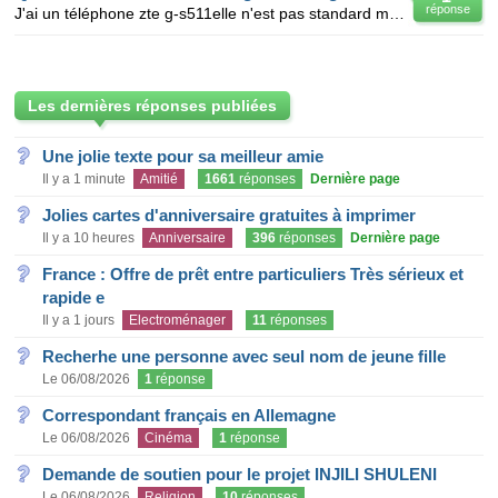
réponse
J'ai un téléphone zte g-s511elle n'est pas standard mais je le désire de décoder que est ce que je f
Les dernières réponses publiées
Une jolie texte pour sa meilleur amie
Il y a 1 minute
Amitié
1661
réponses
Dernière page
Jolies cartes d'anniversaire gratuites à imprimer
Il y a 10 heures
Anniversaire
396
réponses
Dernière page
France : Offre de prêt entre particuliers Très sérieux et
rapide e
Il y a 1 jours
Electroménager
11
réponses
Recherhe une personne avec seul nom de jeune fille
Le 06/08/2026
1
réponse
Correspondant français en Allemagne
Le 06/08/2026
Cinéma
1
réponse
Demande de soutien pour le projet INJILI SHULENI
Le 06/08/2026
Religion
10
réponses