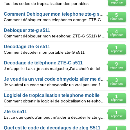
réponse
Tout les codes de tropicalisation des portables
Comment Debloquer mon telephone zte-g s511
5
réponses
Comment débloquer mes telephones orange: ZTE-G S511) MON IMEI : 868608001306704 MON IMEI : 869
Debloquer zte-g s511
4
réponses
Comment débloquer mon telephone: ZTE-G S511) MON IMEI: 868608000596867
Decodage zte-G s511
1
réponse
Comment decoder mon portable zte-G s511
Decodage de téléphone ZTE-G s511
9
réponses
J m'appelle Laza ,je suis malgache,J'ai acheté de téléphone de marque ZTE-G S511. Pouvez vous m'ai
Je voudria un vrai code ohmydolz aller me donner
3
réponses
Je voudrai un code sur ohmydoollz un vrai pas unn faux un code ou 2 code ou 3 ou 4 mes svp donne rmo
Logiciel de tropicalisation telephone mobile
1
réponse
Comment obtenir le logiciel de tropicalisation telephone mobile ?
Zte-G s511
1
réponse
Est ce que quelqu'un peut m'aider à décoder le zte g s 511?
Quel est le code de decodages de zteg S511
1