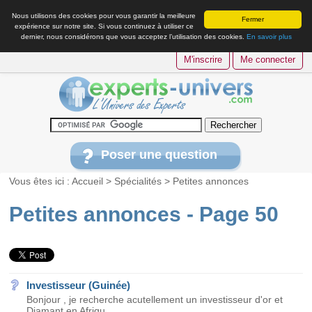
Nous utilisons des cookies pour vous garantir la meilleure
Fermer
expérience sur notre site. Si vous continuez à utiliser ce
dernier, nous considérons que vous acceptez l’utilisation des cookies.
En savoir plus
M'inscrire
Me connecter
Poser une question
Vous êtes ici :
Accueil
>
Spécialités
>
Petites annonces
Petites annonces - Page 50
Investisseur (Guinée)
Bonjour , je recherche acutellement un investisseur d'or et
Diamant en Afriqu...