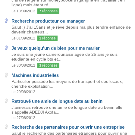
J'ai de l'argent sur moneybookers (gangné en travaillant en
ligne) mais étant ré...
Le 13/09/2012
7
réponses
Recherche producteur ou manager
Salut :) J'ai 15ans et je rêve depuis ma plus tendre enfance de
devenir chanteus...
Le 01/09/2012
1
réponse
Je veux quelqu'un de bien pour me marier
Je suis une jeune camerounaise âgée de 26 ans je suis
étudiante en cycle bts et...
Le 30/08/2012
3
réponses
Machines industrielles
Particulier possède les moyens de transport et des locaux,
cherche exploitation...
Le 29/08/2012
Retrouvé une amie de longue date au benin
J'aimerais retrouvé une amie de longue date au benin elle
s'appelle ADEDJI Akofa...
Le 27/08/2012
Recherche des partenaires pour ouvrir une entreprise
Salut je recherche des partenaires étrangers pour ouvrir une