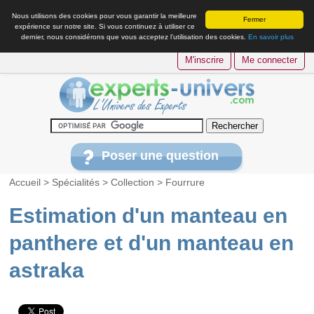
Nous utilisons des cookies pour vous garantir la meilleure
Fermer
expérience sur notre site. Si vous continuez à utiliser ce
dernier, nous considérons que vous acceptez l’utilisation des cookies.
En savoir plus
M'inscrire
Me connecter
Poser une question
Accueil
>
Spécialités
>
Collection
>
Fourrure
Estimation d'un manteau en
panthere et d'un manteau en
astraka