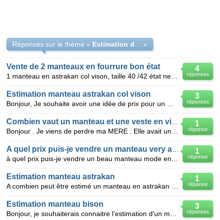
Réponses sur le thème «
Estimation d'un manteau en panthere et d'un manteau en astraka
»
Vente de 2 manteaux en fourrure bon état
4
réponses
1 manteau en astrakan col vison, taille 40 /42 état neuf 1 manteau en vison 3/4 taille 42 bon état
Estimation manteau astrakan col vison
3
réponses
Bonjour, Je souhaite avoir une idée de prix pour un manteau 3/4 en astrakan avec col vison, état
Combien vaut un manteau et une veste en vison de taille 50
1
réponse
Bonjour . Je viens de perdre ma MERE . Elle avait un MANTEAU en vison noir trés brillant avec des mo
A quel prix puis-je vendre un manteau very astrakan avec col fourrure
1
réponse
à quel prix puis-je vendre un beau manteau mode en taille 40/42.... en véry astrakan noir, avec col
Estimation manteau astrakan
1
réponse
A combien peut être estimé un manteau en astrakan marron foncé taille 42,3 clips de fermeture invis
Estimation manteau bison
3
réponses
Bonjour, je souhaiterais connaitre l'estimation d'un manteau de fourrure en bison pour femme. c'es