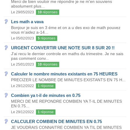
Merci de bien vouloir me répondre je ne m'en souviens
absolument plus...
Le 29/05/2023
10
réponses
Les math a vava
Bonjour je suis en 3 éme et on a u des exo de math pouvez
vous m'aidez a-14...
Le 05/02/2023
5
réponses
URGENT CONVERTIR UNE NOTE SUR 8 SUR 20 !!
J'ai recu le dernier controle en maths du trimestre. Je ne sais
pas comment conv...
Le 25/01/2023
10
réponses
Calculer le nombre minutes existants en 75 HEURES
PRECIZER LE NOMBRE DE MINUTES EXISTANTS EN 75 H...
Le 29/12/2022
1
réponse
Combien ya t-il de minutes en 0.75
MERCI DE ME REPONDRE COMBIEN YA T-IL DE MINUTES
EN 0.75...
Le 29/12/2022
1
réponse
CALCULER COMBIEN DE MINUTES EN 0.75
JE VOUDRAIS CONNAITRE COMBIEN YA TIL DE MINUTES