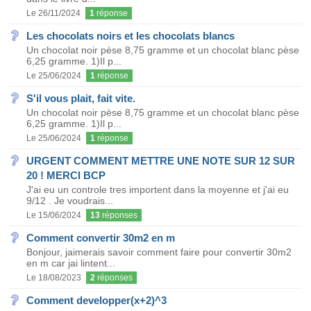
Le 26/11/2024
1
réponse
Les chocolats noirs et les chocolats blancs
Un chocolat noir pèse 8,75 gramme et un chocolat blanc pèse
6,25 gramme. 1)Il p...
Le 25/06/2024
1
réponse
S'il vous plait, fait vite.
Un chocolat noir pèse 8,75 gramme et un chocolat blanc pèse
6,25 gramme. 1)Il p...
Le 25/06/2024
1
réponse
URGENT COMMENT METTRE UNE NOTE SUR 12 SUR
20 ! MERCI BCP
J'ai eu un controle tres importent dans la moyenne et j'ai eu
9/12 . Je voudrais...
Le 15/06/2024
13
réponses
Comment convertir 30m2 en m
Bonjour, jaimerais savoir comment faire pour convertir 30m2
en m car jai lintent...
Le 18/08/2023
2
réponses
Comment developper(x+2)^3