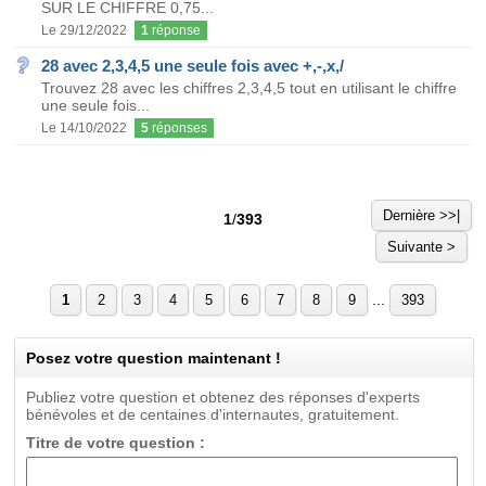
SUR LE CHIFFRE 0,75...
Le 29/12/2022
1
réponse
28 avec 2,3,4,5 une seule fois avec +,-,x,/
Trouvez 28 avec les chiffres 2,3,4,5 tout en utilisant le chiffre
une seule fois...
Le 14/10/2022
5
réponses
Dernière >>|
1
/
393
Suivante >
...
1
2
3
4
5
6
7
8
9
393
Posez votre question maintenant !
Publiez votre question et obtenez des réponses d'experts
bénévoles et de centaines d'internautes, gratuitement.
Titre de votre question :