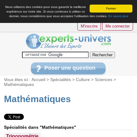
Nous utilisons des cookies pour vous garantir la meilleure
Fermer
expérience sur notre site. Si vous continuez à utiliser ce
dernier, nous considérons que vous acceptez l’utilisation des cookies.
En savoir plus
M'inscrire
Me connecter
Poser une question
Vous êtes ici :
Accueil
>
Spécialités
>
Culture
>
Sciences
>
Mathématiques
Mathématiques
Spécialités dans "Mathématiques"
Trigonométrie