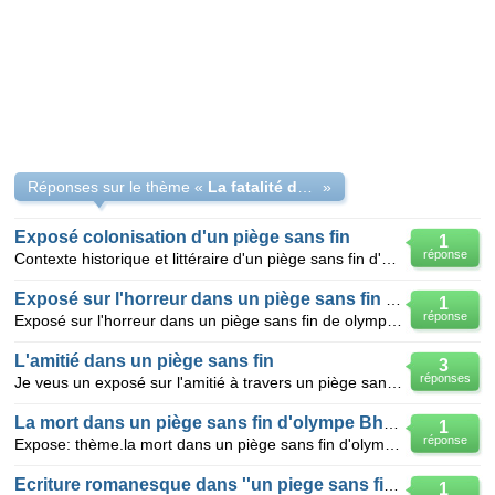
Réponses sur le thème «
La fatalité dans un piege sans fin
»
Exposé colonisation d'un piège sans fin
1
réponse
Contexte historique et littéraire d'un piège sans fin d'olympe bhely quenum,c'est à dire un iège san
Exposé sur l'horreur dans un piège sans fin de olympe bhêly-quenum.
1
réponse
Exposé sur l'horreur dans un piège sans fin de olympe bhêly-quenum. Les manifestations de l'horreur
L'amitié dans un piège sans fin
3
réponses
Je veus un exposé sur l'amitié à travers un piège sans fin de OLYMPE BHELY QUENUM
La mort dans un piège sans fin d'olympe Bhèly-Quenum
1
réponse
Expose: thème.la mort dans un piège sans fin d'olympe Bhèly-Quenum
Ecriture romanesque dans ''un piege sans fin''
1