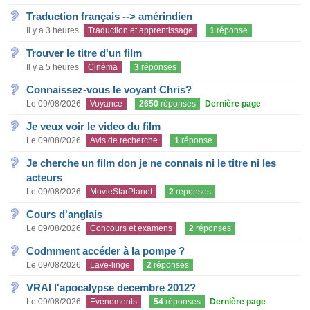
Traduction français --> amérindien
Il y a 3 heures
Traduction et apprentissage
1
réponse
Trouver le titre d'un film
Il y a 5 heures
Cinéma
3
réponses
Connaissez-vous le voyant Chris?
Le 09/08/2026
Voyance
2650
réponses
Dernière page
Je veux voir le video du film
Le 09/08/2026
Avis de recherche
1
réponse
Je cherche un film don je ne connais ni le titre ni les
acteurs
Le 09/08/2026
MovieStarPlanet
2
réponses
Cours d'anglais
Le 09/08/2026
Concours et examens
2
réponses
Codmment accéder à la pompe ?
Le 09/08/2026
Lave-linge
2
réponses
VRAI l'apocalypse decembre 2012?
Le 09/08/2026
Evènements
54
réponses
Dernière page