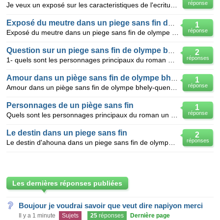
réponse
Je veux un exposé sur les caracteristiques de l'ecriture romanesque dans le roman ''un piege sans fi
Exposé du meutre dans un piege sans fin de olympe quenum
1
réponse
Exposé du meutre dans un piege sans fin de olympe bhely quenum
Question sur un piege sans fin de olympe bhely quenum
2
réponses
1- quels sont les personnages principaux du roman Un piege sans fin? 2- quels sont les différent
Amour dans un piège sans fin de olympe bhely-quenu
1
réponse
Amour dans un piège sans fin de olympe bhely-quenum
Personnages de un piège sans fin
1
réponse
Quels sont les personnages principaux du roman un piège sans fin de Olympe Bhêly QUENUM
Le destin dans un piege sans fin
2
réponses
Le destin d'ahouna dans un piege sans fin de olympe bhely quenum
Les dernières réponses publiées
Boujour je voudrai savoir que veut dire napiyon merci
Il y a 1 minute
Sujets
25
réponses
Dernière page