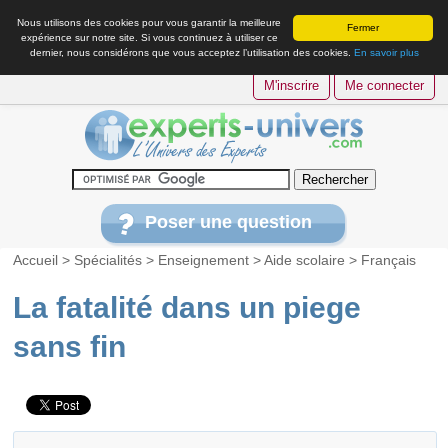
Nous utilisons des cookies pour vous garantir la meilleure
Fermer
expérience sur notre site. Si vous continuez à utiliser ce
dernier, nous considérons que vous acceptez l’utilisation des cookies.
En savoir plus
M'inscrire
Me connecter
Poser une question
Accueil
>
Spécialités
>
Enseignement
>
Aide scolaire
>
Français
La fatalité dans un piege
sans fin