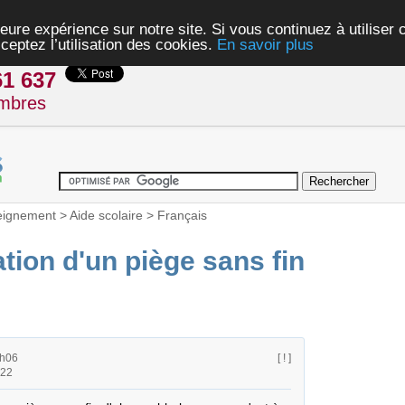
eure expérience sur notre site. Si vous continuez à utiliser
ceptez l’utilisation des cookies.
En savoir plus
61 637
mbres
eignement
>
Aide scolaire
>
Français
tion d'un piège sans fin
0h06
[ ! ]
h22