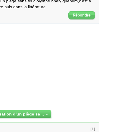
 d'un piège sans fin d'olympe bhely quenum,c'est à 
re puis dans la littérature
Répondre
exposé colonisation d'un piège sans fin
»
[ ! ]