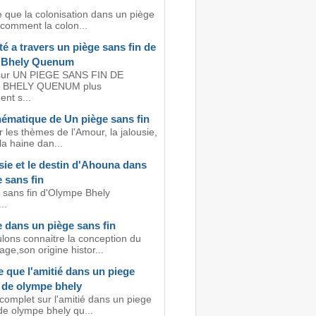
e que la colonisation dans un piège
,comment la colon...
é a travers un piège sans fin de
 Bhely Quenum
sur UN PIEGE SANS FIN DE
 BHELY QUENUM plus
nt s...
hématique de Un piège sans fin
 les thèmes de l'Amour, la jalousie,
 la haine dan...
sie et le destin d'Ahouna dans
 sans fin
 sans fin d'Olympe Bhely
..
 dans un piège sans fin
lons connaitre la conception du
ge,son origine histor...
 que l'amitié dans un piege
n de olympe bhely
complet sur l'amitié dans un piege
de olympe bhely qu...