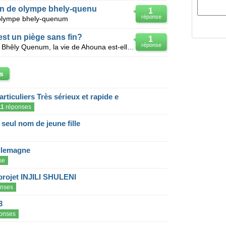
in de olympe bhely-quenu
1
réponse
 olympe bhely-quenum
est un piège sans fin?
1
réponse
Dans un piège sans fin de Olympe Bhêly Quenum, la vie de Ahouna est-elle un piège sans fin .
s
articuliers Très sérieux et rapide e
11
réponses
eul nom de jeune fille
llemagne
se
projet INJILI SHULENI
nses
3
onses