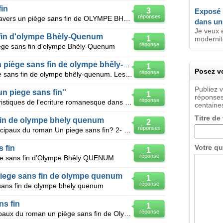
fin
3
Exposé s
réponses
Je veus un exposé sur l'amitié à travers un piège sans fin de OLYMPE BHELY QUENUM
dans un 
Je veux e
 fin d'olympe Bhèly-Quenum
1
modernité
réponse
ège sans fin d'olympe Bhèly-Quenum
Exposé sur l'horreur dans un piège sans fin de olympe bhêly-quenum.
1
Posez vo
réponse
Exposé sur l'horreur dans un piège sans fin de olympe bhêly-quenum. Les manifestations de l'horreur
Publiez 
n piege sans fin''
1
réponses
réponse
Je veux un exposé sur les caracteristiques de l'ecriture romanesque dans le roman ''un piege sans fi
centaines
Titre de
fin de olympe bhely quenum
2
réponses
1- quels sont les personnages principaux du roman Un piege sans fin? 2- quels sont les différent
Votre qu
s fin
1
réponse
iege sans fin d'Olympe Bhêly QUENUM
iege sans fin de olympe quenum
1
réponse
sans fin de olympe bhely quenum
s fin
1
réponse
Quels sont les personnages principaux du roman un piège sans fin de Olympe Bhêly QUENUM