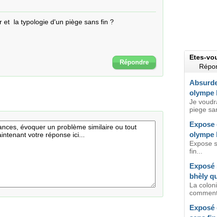
r et  la typologie d'un piège sans fin ?
Etes-vo
Répondre
Répon
Absurde
olympe 
Je voudr
piege san
Expose 
olympe 
Expose s
fin...
Exposé 
bhèly 
La coloni
comment e
Exposé 