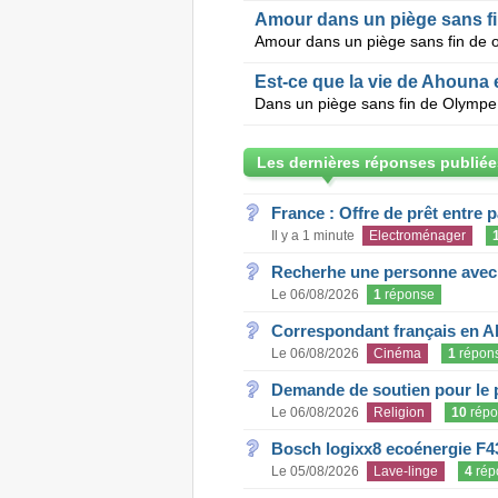
Amour dans un piège sans f
Amour dans un piège sans fin de
Est-ce que la vie de Ahouna 
Les dernières réponses publiée
France : Offre de prêt entre p
Il y a 1 minute
Electroménager
Recherhe une personne avec s
Le 06/08/2026
1
réponse
Correspondant français en A
Le 06/08/2026
Cinéma
1
répon
Demande de soutien pour le 
Le 06/08/2026
Religion
10
répo
Bosch logixx8 ecoénergie F4
Le 05/08/2026
Lave-linge
4
rép