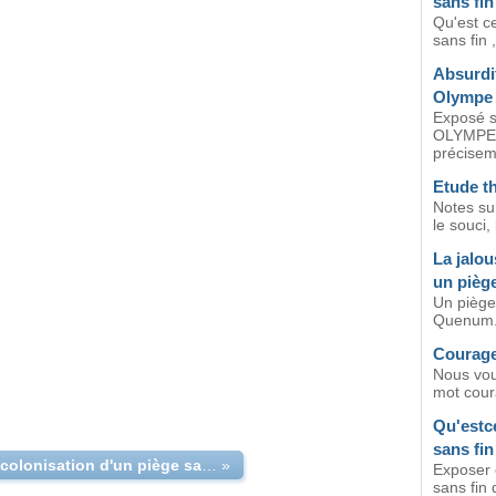
sans fin
Qu'est c
sans fin 
Absurdit
Olympe
Exposé 
OLYMPE
préciseme
Etude t
Notes sur
le souci,
La jalou
un piège
Un piège
Quenum.
Courage
Nous vou
mot coura
Qu'estce
sans fi
exposé colonisation d'un piège sans fin
»
Exposer 
sans fin 