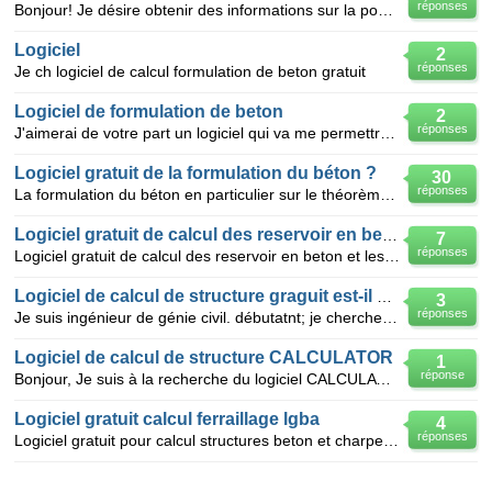
réponses
Bonjour! Je désire obtenir des informations sur la possibilité de téléchargé le Logiciel de dimment
Logiciel
2
réponses
Je ch logiciel de calcul formulation de beton gratuit
Logiciel de formulation de beton
2
réponses
J'aimerai de votre part un logiciel qui va me permettre d’établir une formulation de béton et son t
Logiciel gratuit de la formulation du béton ?
30
réponses
La formulation du béton en particulier sur le théorème de FAURY
Logiciel gratuit de calcul des reservoir en beton
7
réponses
Logiciel gratuit de calcul des reservoir en beton et les methodes de calcul des radiers de ces reser
Logiciel de calcul de structure graguit est-il possible?
3
réponses
Je suis ingénieur de génie civil. débutatnt; je cherche un logiciel de dimensionnement des structure
Logiciel de calcul de structure CALCULATOR
1
réponse
Bonjour, Je suis à la recherche du logiciel CALCULATOR. Il permet de faire des calculs de dimensio
Logiciel gratuit calcul ferraillage lgba
4
réponses
Logiciel gratuit pour calcul structures beton et charpente