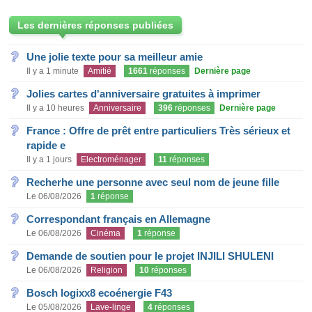
Les dernières réponses publiées
Une jolie texte pour sa meilleur amie
Il y a 1 minute
Amitié
1661
réponses
Dernière page
Jolies cartes d'anniversaire gratuites à imprimer
Il y a 10 heures
Anniversaire
396
réponses
Dernière page
France : Offre de prêt entre particuliers Très sérieux et
rapide e
Il y a 1 jours
Electroménager
11
réponses
Recherhe une personne avec seul nom de jeune fille
Le 06/08/2026
1
réponse
Correspondant français en Allemagne
Le 06/08/2026
Cinéma
1
réponse
Demande de soutien pour le projet INJILI SHULENI
Le 06/08/2026
Religion
10
réponses
Bosch logixx8 ecoénergie F43
Le 05/08/2026
Lave-linge
4
réponses