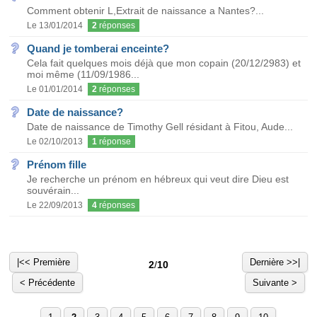
Comment obtenir L,Extrait de naissance a Nantes?...
Le 13/01/2014
2
réponses
Quand je tomberai enceinte?
Cela fait quelques mois déjà que mon copain (20/12/2983) et
moi même (11/09/1986...
Le 01/01/2014
2
réponses
Date de naissance?
Date de naissance de Timothy Gell résidant à Fitou, Aude...
Le 02/10/2013
1
réponse
Prénom fille
Je recherche un prénom en hébreux qui veut dire Dieu est
souvérain...
Le 22/09/2013
4
réponses
|<< Première
Dernière >>|
2
/
10
< Précédente
Suivante >