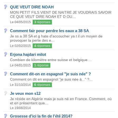
QUE VEUT DIRE NOAH
MON PETIT FILS VIENT DE NAITRE JE VOUDRAIS SAVOIR
CE QUE VEUT DIRE NOAH ET D OU...
Le 04/05/2015
3
réponses
Comment fair pour perdre les eaux a 38 SA
Je ss a 38 SA et g hate d'accoucher ya t il un moyen de
provoquer la perte des e...
Le 02/02/2015
4
réponses
Erjona hajdari milot
Combien de kilomètre entre suisse et belgique....
Le 04/01/2015
1
réponse
Comment dit-on en espagnol "je suis née" ?
Comment on dit en espagnol "je suis née à..." ?...
Le 31/10/2014
6
réponses
Je veux mon s12
Je réside en Algérie mais je suis né en France. Comment, où
et en présentant que...
Le 19/08/2014
Grosesse d'ici la fin de l'été 2014?