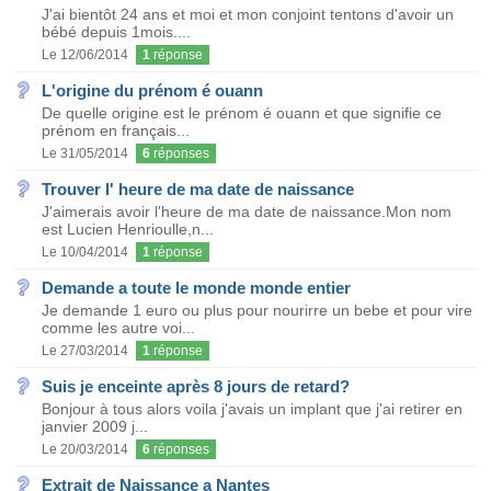
J'ai bientôt 24 ans et moi et mon conjoint tentons d'avoir un
bébé depuis 1mois....
Le 12/06/2014
1
réponse
L'origine du prénom é ouann
De quelle origine est le prénom é ouann et que signifie ce
prénom en français...
Le 31/05/2014
6
réponses
Trouver l' heure de ma date de naissance
J'aimerais avoir l'heure de ma date de naissance.Mon nom
est Lucien Henrioulle,n...
Le 10/04/2014
1
réponse
Demande a toute le monde monde entier
Je demande 1 euro ou plus pour nourirre un bebe et pour vire
comme les autre voi...
Le 27/03/2014
1
réponse
Suis je enceinte après 8 jours de retard?
Bonjour à tous alors voila j'avais un implant que j'ai retirer en
janvier 2009 j...
Le 20/03/2014
6
réponses
Extrait de Naissance a Nantes