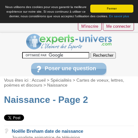
Nous utilisons des cookies pour vous garantir la meilleure
Fermer
expérience sur notre site. Si vous continuez à utiliser ce
dernier, nous considérons que vous acceptez l’utilisation des cookies.
En savoir plus
M'inscrire
Me connecter
Poser une question
Vous êtes ici :
Accueil
>
Spécialités
>
Cartes de voeux, lettres,
poèmes et discours
>
Naissance
Naissance - Page 2
Noëlle Breham date de naissance
Journaliste animatrice de télévision...