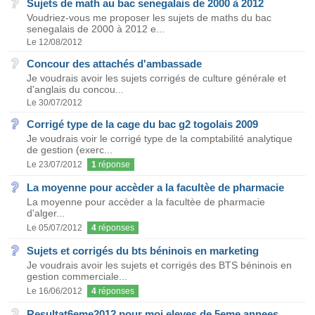
Sujets de math au bac senegalais de 2000 à 2012
Voudriez-vous me proposer les sujets de maths du bac
senegalais de 2000 à 2012 e...
Le 12/08/2012
Concour des attachés d'ambassade
Je voudrais avoir les sujets corrigés de culture générale et
d'anglais du concou...
Le 30/07/2012
Corrigé type de la cage du bac g2 togolais 2009
Je voudrais voir le corrigé type de la comptabilité analytique
de gestion (exerc...
Le 23/07/2012
1
réponse
La moyenne pour accèder a la facultèe de pharmacie
La moyenne pour accèder a la facultèe de pharmacie
d'alger...
Le 05/07/2012
4
réponses
Sujets et corrigés du bts béninois en marketing
Je voudrais avoir les sujets et corrigés des BTS béninois en
gestion commerciale...
Le 16/06/2012
4
réponses
Resultat6eme2012 pour moi eleves de 5eme annees