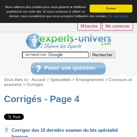
Nous utilisons des cookies pour vous garantir la meilleure
Fermer
expérience sur notre site. Si vous continuez à utiliser ce
dernier, nous considérons que vous acceptez l’utilisation des cookies.
En savoir plus
M'inscrire
Me connecter
Poser une question
Vous êtes ici :
Accueil
>
Spécialités
>
Enseignement
>
Concours et
examens
>
Corrigés
Corrigés - Page 4
Corrigez des 10 dernièrs examen du bts spécialité
banque