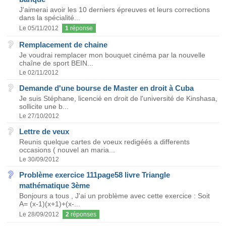
J'aimerai avoir les 10 derniers épreuves et leurs corrections
dans la spécialité...
Le 05/11/2012
1
réponse
Remplacement de chaine
Je voudrai remplacer mon bouquet cinéma par la nouvelle
chaîne de sport BEIN...
Le 02/11/2012
Demande d'une bourse de Master en droit à Cuba
Je suis Stéphane, licencié en droit de l'université de Kinshasa,
sollicite une b...
Le 27/10/2012
Lettre de veux
Reunis quelque cartes de voeux redigéés a differents
occasions ( nouvel an maria...
Le 30/09/2012
Problème exercice 111page58 livre Triangle
mathématique 3ème
Bonjours a tous , J'ai un problème avec cette exercice : Soit
A= (x-1)(x+1)+(x-...
Le 28/09/2012
2
réponses