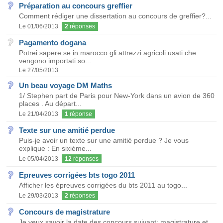
Préparation au concours greffier
Comment rédiger une dissertation au concours de greffier?...
Le 01/06/2013
2
réponses
Pagamento dogana
Potrei sapere se in marocco gli attrezzi agricoli usati che
vengono importati so...
Le 27/05/2013
Un beau voyage DM Maths
1/ Stephen part de Paris pour New-York dans un avion de 360
places . Au départ...
Le 21/04/2013
1
réponse
Texte sur une amitié perdue
Puis-je avoir un texte sur une amitié perdue ? Je vous
explique : En sixième...
Le 05/04/2013
12
réponses
Epreuves corrigées bts togo 2011
Afficher les épreuves corrigées du bts 2011 au togo...
Le 29/03/2013
2
réponses
Concours de magistrature
Je veux savoir la date des concours suivant: magistrature et