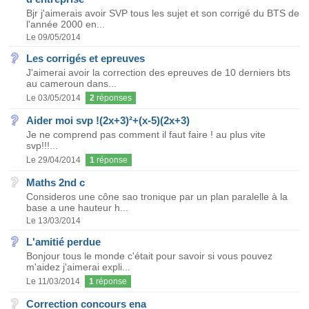
Bjr j'aimerais avoir SVP tous les sujet et son corrigé du BTS de
l'année 2000 en...
Le 09/05/2014
Les corrigés et epreuves
J'aimerai avoir la correction des epreuves de 10 derniers bts
au cameroun dans...
Le 03/05/2014
2
réponses
Aider moi svp !(2x+3)²+(x-5)(2x+3)
Je ne comprend pas comment il faut faire ! au plus vite
svp!!!...
Le 29/04/2014
1
réponse
Maths 2nd c
Consideros une cône sao tronique par un plan paralelle à la
base a une hauteur h...
Le 13/03/2014
L'amitié perdue
Bonjour tous le monde c'était pour savoir si vous pouvez
m'aidez j'aimerai expli...
Le 11/03/2014
1
réponse
Correction concours ena