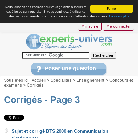
Nous utilisons des cookies pour vous garantir la meilleure
Fermer
expérience sur notre site. Si vous continuez à utiliser ce
dernier, nous considérons que vous acceptez l’utilisation des cookies.
En savoir plus
M'inscrire
Me connecter
Poser une question
Vous êtes ici :
Accueil
>
Spécialités
>
Enseignement
>
Concours et
examens
>
Corrigés
Corrigés - Page 3
Sujet et corrigé BTS 2000 en Communication
d'entreprise