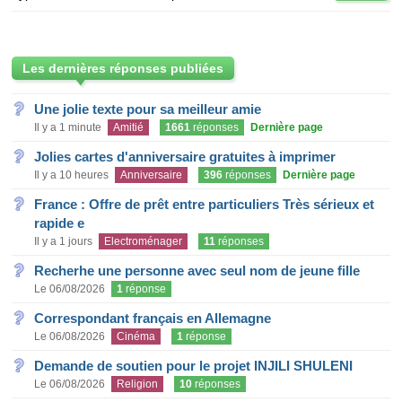
Les dernières réponses publiées
Une jolie texte pour sa meilleur amie
Il y a 1 minute
Amitié
1661
réponses
Dernière page
Jolies cartes d'anniversaire gratuites à imprimer
Il y a 10 heures
Anniversaire
396
réponses
Dernière page
France : Offre de prêt entre particuliers Très sérieux et
rapide e
Il y a 1 jours
Electroménager
11
réponses
Recherhe une personne avec seul nom de jeune fille
Le 06/08/2026
1
réponse
Correspondant français en Allemagne
Le 06/08/2026
Cinéma
1
réponse
Demande de soutien pour le projet INJILI SHULENI
Le 06/08/2026
Religion
10
réponses