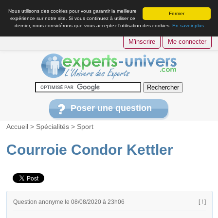
Nous utilisons des cookies pour vous garantir la meilleure
Fermer
expérience sur notre site. Si vous continuez à utiliser ce
dernier, nous considérons que vous acceptez l’utilisation des cookies.
En savoir plus
M'inscrire
Me connecter
Poser une question
Accueil
>
Spécialités
>
Sport
Courroie Condor Kettler
Question anonyme le 08/08/2020 à 23h06
[ ! ]