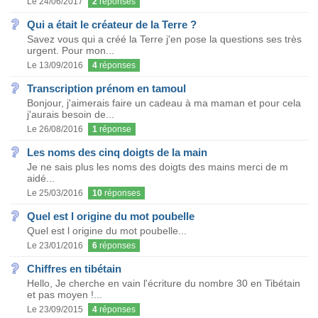
Le 24/06/2017
2
réponses
Qui a était le créateur de la Terre ?
Savez vous qui a créé la Terre j'en pose la questions ses très
urgent. Pour mon...
Le 13/09/2016
4
réponses
Transcription prénom en tamoul
Bonjour, j'aimerais faire un cadeau à ma maman et pour cela
j'aurais besoin de...
Le 26/08/2016
1
réponse
Les noms des cinq doigts de la main
Je ne sais plus les noms des doigts des mains merci de m
aidé...
Le 25/03/2016
10
réponses
Quel est l origine du mot poubelle
Quel est l origine du mot poubelle...
Le 23/01/2016
6
réponses
Chiffres en tibétain
Hello, Je cherche en vain l'écriture du nombre 30 en Tibétain
et pas moyen !...
Le 23/09/2015
4
réponses