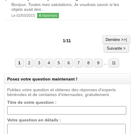
Bonjour, Toutes mes salutations, Je voudrais savoir si les
objets avait des...
Le 02/03/2015
4
réponses
Dernière >>|
1
/
11
Suivante >
...
1
2
3
4
5
6
7
8
9
11
Posez votre question maintenant !
Publiez votre question et obtenez des réponses d'experts
bénévoles et de centaines d'internautes, gratuitement.
Titre de votre question :
Votre question en détails :