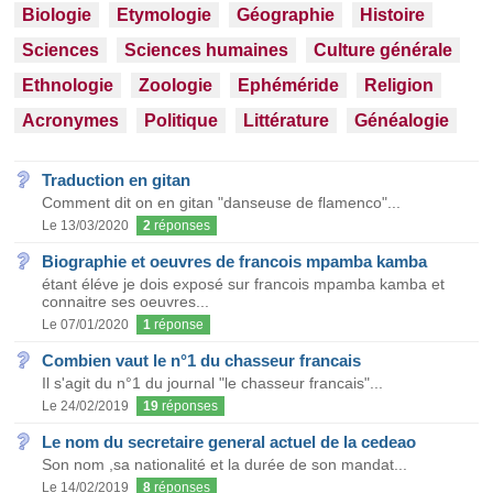
Biologie
Etymologie
Géographie
Histoire
Sciences
Sciences humaines
Culture générale
Ethnologie
Zoologie
Ephéméride
Religion
Acronymes
Politique
Littérature
Généalogie
Traduction en gitan
Comment dit on en gitan "danseuse de flamenco"...
Le 13/03/2020
2
réponses
Biographie et oeuvres de francois mpamba kamba
étant éléve je dois exposé sur francois mpamba kamba et
connaitre ses oeuvres...
Le 07/01/2020
1
réponse
Combien vaut le n°1 du chasseur francais
Il s'agit du n°1 du journal "le chasseur francais"...
Le 24/02/2019
19
réponses
Le nom du secretaire general actuel de la cedeao
Son nom ,sa nationalité et la durée de son mandat...
Le 14/02/2019
8
réponses