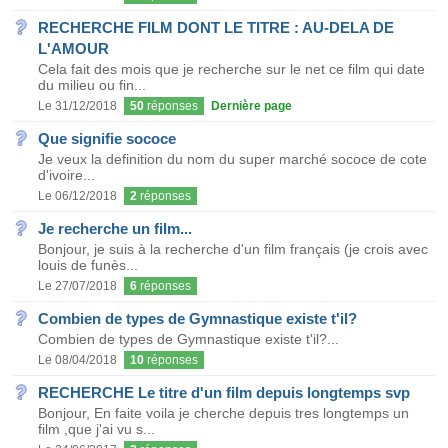
RECHERCHE FILM DONT LE TITRE : AU-DELA DE
L'AMOUR
Cela fait des mois que je recherche sur le net ce film qui date
du milieu ou fin...
Le 31/12/2018
50
réponses
Dernière page
Que signifie sococe
Je veux la definition du nom du super marché sococe de cote
d'ivoire...
Le 06/12/2018
2
réponses
Je recherche un film...
Bonjour, je suis à la recherche d'un film français (je crois avec
louis de funès...
Le 27/07/2018
6
réponses
Combien de types de Gymnastique existe t'il?
Combien de types de Gymnastique existe t'il?...
Le 08/04/2018
10
réponses
RECHERCHE Le titre d'un film depuis longtemps svp
Bonjour, En faite voila je cherche depuis tres longtemps un
film ,que j'ai vu s...