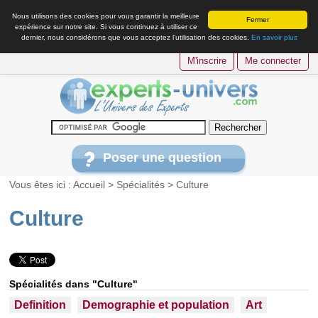
Nous utilisons des cookies pour vous garantir la meilleure
Fermer
expérience sur notre site. Si vous continuez à utiliser ce
dernier, nous considérons que vous acceptez l’utilisation des cookies.
En savoir plus
M'inscrire
Me connecter
Poser une question
Vous êtes ici :
Accueil
>
Spécialités
>
Culture
Culture
Spécialités dans "Culture"
Definition
Demographie et population
Art