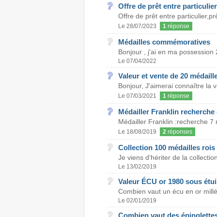
Offre de prêt entre particulier
Offre de prêt entre particulier,p
Le 28/07/2023
1
réponse
Médailles commémoratives
Bonjour , j'ai en ma possession 
Le 07/04/2022
Valeur et vente de 20 médaill
Bonjour, J'aimerai connaître la v
Le 07/03/2021
1
réponse
Médailler Franklin recherche
Médailler Franklin :recherche 7 
Le 18/08/2019
2
réponses
Collection 100 médailles rois
Je viens d'hériter de la collect
Le 13/02/2019
Valeur ÉCU or 1980 sous étui
Combien vaut un écu en or millé
Le 02/01/2019
Combien vaut des épinglettes