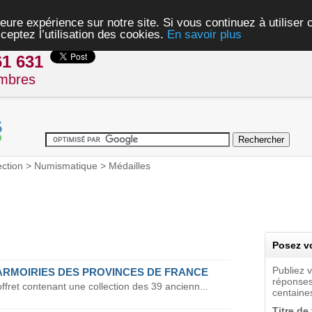
eure expérience sur notre site. Si vous continuez à utiliser
ceptez l’utilisation des cookies.
En savoir plus
61 631
mbres
ection
>
Numismatique
>
Médailles
Posez vo
Publiez 
ARMOIRIES DES PROVINCES DE FRANCE
réponses
offret contenant une collection des 39 ancienn...
centaines
Titre de