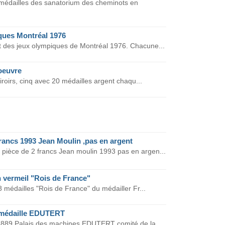
médailles des sanatorium des cheminots en
ques Montréal 1976
nt des jeux olympiques de Montréal 1976. Chacune...
oeuvre
 tiroirs, cinq avec 20 médailles argent chaqu...
francs 1993 Jean Moulin ,pas en argent
pièce de 2 francs Jean moulin 1993 pas en argen...
n vermeil "Rois de France"
8 médailles "Rois de France" du médailler Fr...
e médaille EDUTERT
e 1889 Palais des machines EDUTERT comité de la