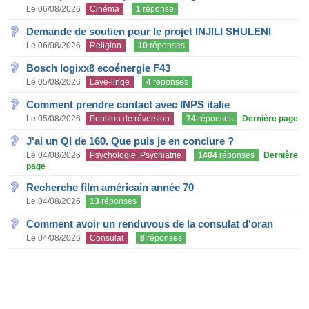
Le 06/08/2026
Cinéma
1
réponse
Demande de soutien pour le projet INJILI SHULENI
Le 06/08/2026
Religion
10
réponses
Bosch logixx8 ecoénergie F43
Le 05/08/2026
Lave-linge
4
réponses
Comment prendre contact avec INPS italie
Le 05/08/2026
Pension de réversion
74
réponses
Dernière page
J'ai un QI de 160. Que puis je en conclure ?
Le 04/08/2026
Psychologie, Psychiatrie
1404
réponses
Dernière
page
Recherche film américain année 70
Le 04/08/2026
13
réponses
Comment avoir un renduvous de la consulat d'oran
Le 04/08/2026
Consulat
8
réponses