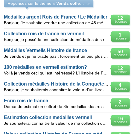
Réponses sur le thème «
Vends collection médailles en vermeil "Rois de France"
»
Médailles argent Rois de France / Le Médailler
12
réponses
Bonjour, Je souhaite vendre une collection de 48 médailles de Rois de France de 20gr d'argent cha
Collection rois de france en vermeil
1
réponse
Bonjour, je possède une collection de médailles des rois de France en vermeil, si quelqu'un interess
Médailles Vermeils Histoire de france
50
réponses
Je vends et je ne brade pas ; forcément un peu plus cher que le cours au poids de l'argent: 100 Méd
100 médailles en vermeil estimation?
12
réponses
Voilà je vends ceci qui est intérréssé? L'Histoire de France en Médailles 3 Tomes - Collection comp
Collection médailles Histoire de la Conquête de l'air
4
réponses
Bonjour, je souhaiterais connaitre la valeur d'un livre-collection complet de médailles en vermeil
Ecrin rois de france
2
réponses
Demande estimation coffret de 35 medailles des rois de france de hugue capet 987 a louis pillippe 1
Estimation collection medailles vermeil
16
réponses
Je souhaiterai connaître la valeur de ma collection de médailles du médailler Franklin 50 médailles