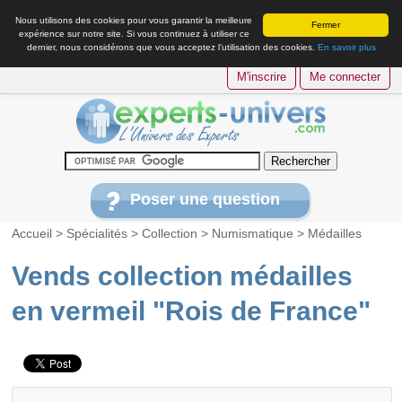
Nous utilisons des cookies pour vous garantir la meilleure
Fermer
expérience sur notre site. Si vous continuez à utiliser ce
dernier, nous considérons que vous acceptez l’utilisation des cookies.
En savoir plus
M'inscrire
Me connecter
Poser une question
Accueil
>
Spécialités
>
Collection
>
Numismatique
>
Médailles
Vends collection médailles
en vermeil "Rois de France"