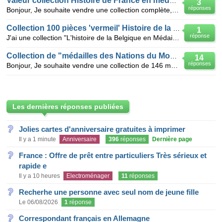
Valeur collection Histoire de France en médailles
3
réponses
Bonjour, Je souhaite vendre une collection complète, en parfait état de 100 pièces en argent av
Collection 100 pièces 'vermeil' Histoire de la Belgique
1
réponse
J'ai une collection "L'histoire de la Belgique en Médailles" composée de 100 pièces 'vermeil' dans
Collection de "médailles des Nations du Monde"
14
réponses
Bonjour, Je souhaite vendre une collection de 146 médailles en argent massif avec certificat d'a
Les dernières réponses publiées
Jolies cartes d'anniversaire gratuites à imprimer
Il y a 1 minute
Anniversaire
396
réponses
Dernière page
France : Offre de prêt entre particuliers Très sérieux et
rapide e
Il y a 10 heures
Electroménager
11
réponses
Recherhe une personne avec seul nom de jeune fille
Le 06/08/2026
1
réponse
Correspondant français en Allemagne