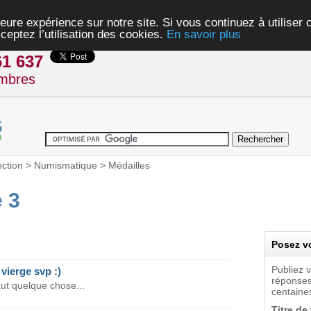
eure expérience sur notre site. Si vous continuez à utiliser
ceptez l’utilisation des cookies.
En savoir plus
61 637
mbres
ection
>
Numismatique
>
Médailles
 3
Posez vo
Publiez 
 vierge svp :)
réponses
vaut quelque chose...
centaines
Titre de