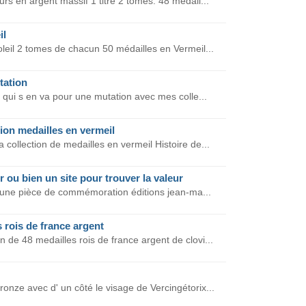
rs en argent massif 1 titre 2 tomes: 48 médail...
il
leil 2 tomes de chacun 50 médailles en Vermeil...
tation
 qui s en va pour une mutation avec mes colle...
ion medailles en vermeil
collection de medailles en vermeil Histoire de...
ou bien un site pour trouver la valeur
'une pièce de commémoration éditions jean-ma...
s rois de france argent
n de 48 medailles rois de france argent de clovi...
ronze avec d' un côté le visage de Vercingétorix...