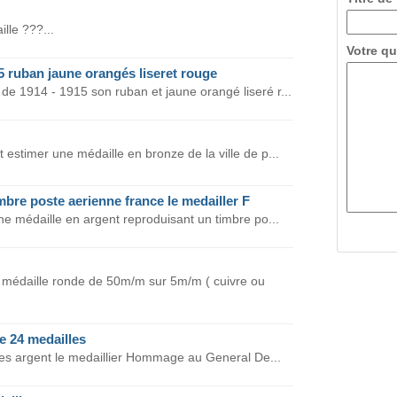
lle ???...
Votre qu
5 ruban jaune orangés liseret rouge
de 1914 - 1915 son ruban et jaune orangé liseré r...
 estimer une médaille en bronze de la ville de p...
mbre poste aerienne france le medailler F
une médaille en argent reproduisant un timbre po...
 médaille ronde de 50m/m sur 5m/m ( cuivre ou
e 24 medailles
lles argent le medaillier Hommage au General De...