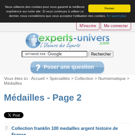
Nous utilisons des cookies pour vous garantir la meilleure
Fermer
expérience sur notre site. Si vous continuez à utiliser ce
dernier, nous considérons que vous acceptez l’utilisation des cookies.
En savoir plus
M'inscrire
Me connecter
Poser une question
Vous êtes ici :
Accueil
>
Spécialités
>
Collection
>
Numismatique
>
Médailles
Médailles - Page 2
Collection franklin 100 medailles argent histoire de
France