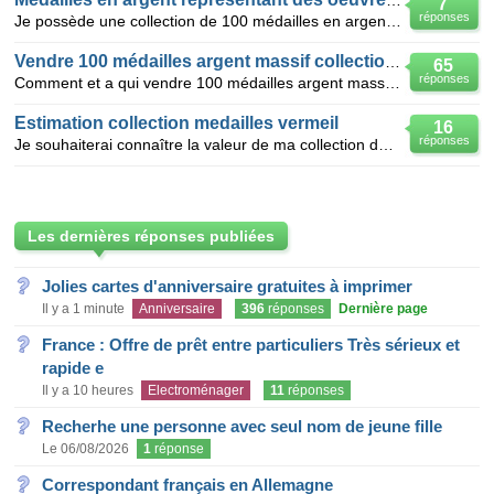
Médailles en argent représentant des oeuvres de Rubens
7
réponses
Je possède une collection de 100 médailles en argent du médailler Franklin représentant des tableaux
Vendre 100 médailles argent massif collection MEDAILLER
65
réponses
Comment et a qui vendre 100 médailles argent massif 1er titre du MEDAILLER FRANKLIN collection les
Estimation collection medailles vermeil
16
réponses
Je souhaiterai connaître la valeur de ma collection de médailles du médailler Franklin 50 médailles
Les dernières réponses publiées
Jolies cartes d'anniversaire gratuites à imprimer
Il y a 1 minute
Anniversaire
396
réponses
Dernière page
France : Offre de prêt entre particuliers Très sérieux et
rapide e
Il y a 10 heures
Electroménager
11
réponses
Recherhe une personne avec seul nom de jeune fille
Le 06/08/2026
1
réponse
Correspondant français en Allemagne