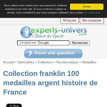
Nous utilisons des cookies pour vous garantir la meilleure
Fermer
expérience sur notre site. Si vous continuez à utiliser ce
dernier, nous considérons que vous acceptez l’utilisation des cookies.
En savoir plus
M'inscrire
Me connecter
Poser une question
Accueil
>
Spécialités
>
Collection
>
Numismatique
>
Médailles
Collection franklin 100
medailles argent histoire de
France