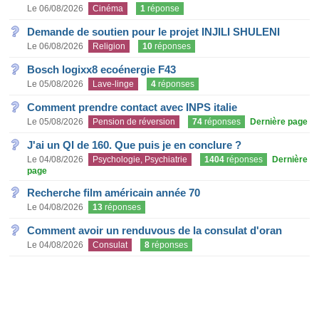
Le 06/08/2026
Cinéma
1
réponse
Demande de soutien pour le projet INJILI SHULENI
Le 06/08/2026
Religion
10
réponses
Bosch logixx8 ecoénergie F43
Le 05/08/2026
Lave-linge
4
réponses
Comment prendre contact avec INPS italie
Le 05/08/2026
Pension de réversion
74
réponses
Dernière page
J'ai un QI de 160. Que puis je en conclure ?
Le 04/08/2026
Psychologie, Psychiatrie
1404
réponses
Dernière
page
Recherche film américain année 70
Le 04/08/2026
13
réponses
Comment avoir un renduvous de la consulat d'oran
Le 04/08/2026
Consulat
8
réponses