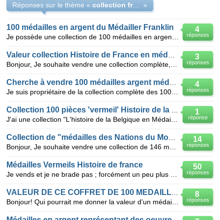
Réponses sur le thème «
collection franklin 100 medailles argent histoire de France
»
100 médailles en argent du Médailler Franklin
4
réponses
Je possède une collection de 100 médailles en argent du Médailler Franklin représentant des tableaux
Valeur collection Histoire de France en médailles
3
réponses
Bonjour, Je souhaite vendre une collection complète, en parfait état de 100 pièces en argent av
Cherche à vendre 100 médailles argent médailler Franklin
4
réponses
Je suis propriétaire de la collection complète des 100 médailles argent "Histoire de France "commerc
Collection 100 pièces 'vermeil' Histoire de la Belgique
1
réponse
J'ai une collection "L'histoire de la Belgique en Médailles" composée de 100 pièces 'vermeil' dans
Collection de "médailles des Nations du Monde"
14
réponses
Bonjour, Je souhaite vendre une collection de 146 médailles en argent massif avec certificat d'a
Médailles Vermeils Histoire de france
50
réponses
Je vends et je ne brade pas ; forcément un peu plus cher que le cours au poids de l'argent: 100 Méd
VALEUR DE CE COFFRET DE 100 MEDAILLES ?
8
réponses
Bonjour! Qui pourrait me donner la valeur d'un médailler type coffret rectangulaire en velours rou