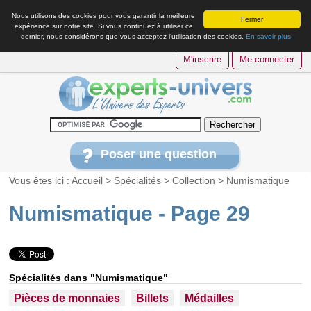
Nous utilisons des cookies pour vous garantir la meilleure
Fermer
expérience sur notre site. Si vous continuez à utiliser ce
dernier, nous considérons que vous acceptez l’utilisation des cookies.
En savoir plus
M'inscrire
Me connecter
Poser une question
Vous êtes ici :
Accueil
>
Spécialités
>
Collection
>
Numismatique
Numismatique - Page 29
Spécialités dans "Numismatique"
Pièces de monnaies
Billets
Médailles