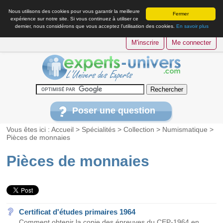
Nous utilisons des cookies pour vous garantir la meilleure
Fermer
expérience sur notre site. Si vous continuez à utiliser ce
dernier, nous considérons que vous acceptez l’utilisation des cookies.
En savoir plus
M'inscrire
Me connecter
Poser une question
Vous êtes ici :
Accueil
>
Spécialités
>
Collection
>
Numismatique
>
Pièces de monnaies
Pièces de monnaies
Certificat d'études primaires 1964
Comment obtenir la copie des épreuves du CEP-1964 en