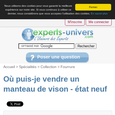
Nous utilisons des cookies pour vous garantir la meilleure
Fermer
expérience sur notre site. Si vous continuez à utiliser ce
dernier, nous considérons que vous acceptez l’utilisation des cookies.
En savoir plus
M'inscrire
Me connecter
Poser une question
Accueil
>
Spécialités
>
Collection
>
Fourrure
Où puis-je vendre un
manteau de vison - état neuf