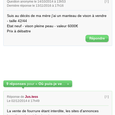
Question anonyme le 14/10/2014 à 13h53
[ ! ]
Dernière réponse le 13/11/2016 à 17h16
Suis au décès de ma mère j'ai un manteau de vison à vendre 
- taille 42/44

Etat neuf - vison pleine peau - valeur 6000€

Prix à débattre
Répondre
9 réponses
pour «
Où puis-je vendre un manteau de vison - état neuf
»
Jus.tess
Réponse de
[ ! ]
Le 02/12/2014 é 17h49
La vente de fourrure étant interdite, les sites d'annonces 