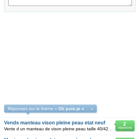
Réponses sur le thème «
Où puis-je vendre un manteau de vison - état neuf
»
Vends manteau vison pleine peau etat neuf
2
réponses
Vente d un manteau de vison pleine peau taille 40/42 en parfait etat marron valeur 7500€ à debattre