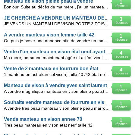
Manteau de vison pleine peau à vendre
1
réponse
Bonjour, Suite au décès de ma mère , j'ai un manteau de vison pleine peau , taille 44 à vendre. Il
JE CHERCHE A VENDRE UN MANTEAU DE VISON
3
réponses
JE VENDS UN MANTEAU DE VISON PORTE 3 FOIS ETAT NEUF DE TRES BONNE QUALITE DE TAILLE 42 ET DE COULEUR
A vendre manteau vison femme taille 42
1
réponse
Ou puis je poser une annonce afin de vendre un manteau de vison femme état neuf ?
Vente d'un manteau en vison état neuf ayant appartenu à ma mère
4
réponses
Ma mère, personne maintenant âgée et alitée, vient de me donner un manteau de vison pour le vendre.
Vente de 2 manteaux en fourrure bon état
4
réponses
1 manteau en astrakan col vison, taille 40 /42 état neuf 1 manteau en vison 3/4 taille 42 bon état
Manteau de vison à vendre yves saint laurent
1
réponse
A vendre magnifique manteau en vison pleine peau,taille 42,vintage,signé Yves ST Laurent,en parfaite
Souhaite vendre manteau de fourrure en vison
1
réponse
A vendre très beau manteau vison pleine peau marron doré taille 44 coupe vintage,long(sous genoux) s
Vends manteau en vison annee 70
1
réponse
Tres beau manteau en vison etat neuf taille 42