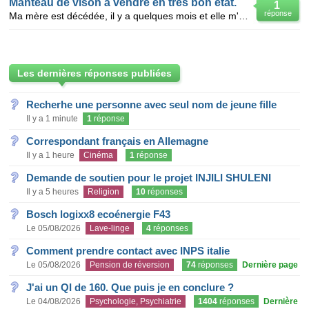
Manteau de vison à vendre en très bon état.
1
réponse
Ma mère est décédée, il y a quelques mois et elle m'a légué son manteau de fourrure en vison de gran
Les dernières réponses publiées
Recherhe une personne avec seul nom de jeune fille
Il y a 1 minute
1
réponse
Correspondant français en Allemagne
Il y a 1 heure
Cinéma
1
réponse
Demande de soutien pour le projet INJILI SHULENI
Il y a 5 heures
Religion
10
réponses
Bosch logixx8 ecoénergie F43
Le 05/08/2026
Lave-linge
4
réponses
Comment prendre contact avec INPS italie
Le 05/08/2026
Pension de réversion
74
réponses
Dernière page
J'ai un QI de 160. Que puis je en conclure ?
Le 04/08/2026
Psychologie, Psychiatrie
1404
réponses
Dernière