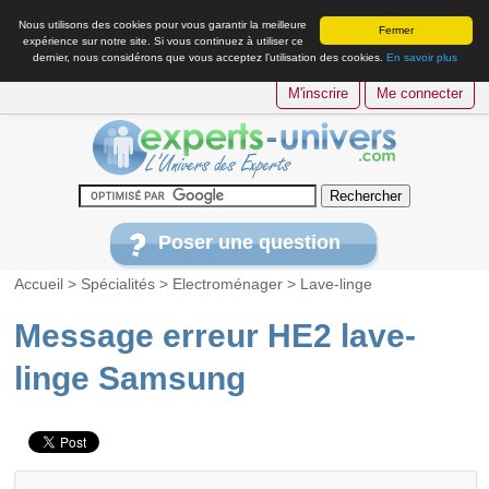
Nous utilisons des cookies pour vous garantir la meilleure
Fermer
expérience sur notre site. Si vous continuez à utiliser ce
dernier, nous considérons que vous acceptez l’utilisation des cookies.
En savoir plus
M'inscrire
Me connecter
Poser une question
Accueil
>
Spécialités
>
Electroménager
>
Lave-linge
Message erreur HE2 lave-
linge Samsung