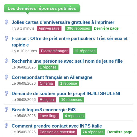
Les dernières réponses publiées
Jolies cartes d'anniversaire gratuites à imprimer
Il y a 1 minute
Anniversaire
396
réponses
Dernière page
France : Offre de prêt entre particuliers Très sérieux et
rapide e
Il y a 10 heures
Electroménager
11
réponses
Recherhe une personne avec seul nom de jeune fille
Le 06/08/2026
1
réponse
Correspondant français en Allemagne
Le 06/08/2026
Cinéma
1
réponse
Demande de soutien pour le projet INJILI SHULENI
Le 06/08/2026
Religion
10
réponses
Bosch logixx8 ecoénergie F43
Le 05/08/2026
Lave-linge
4
réponses
Comment prendre contact avec INPS italie
Le 05/08/2026
Pension de réversion
74
réponses
Dernière page