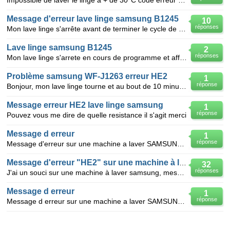
Impossible de laver le linge à + de 30°C code erreur HE2 - LAVE LINGE SAMSUNG 1445 (acheté depuis 2
Message d'erreur lave linge samsung B1245
10
réponses
Mon lave linge s'arrête avant de terminer le cycle de lavage et affiche le message d'erreur 0E
Lave linge samsung B1245
2
réponses
Mon lave linge s'arrete en cours de programme et affiche le message HE2 avant de commencer le rinçag
Problème samsung WF-J1263 erreur HE2
1
réponse
Bonjour, mon lave linge tourne et au bout de 10 minutes s’arrête et un message d’erreur apparait "
Message erreur HE2 lave linge samsung
1
réponse
Pouvez vous me dire de quelle resistance il s'agit merci
Message d erreur
1
réponse
Message d'erreur sur une machine a laver SAMSUNG model B1245. il affiche cette ecriture "HE2"
Message d'erreur "HE2" sur une machine à laver sam
32
réponses
J'ai un souci sur une machine à laver samsung, message d'erreur "he2 " apparait, je voudrais savoir
Message d erreur
1
réponse
Message d erreur sur une machine a laver SAMSUNG model HE2