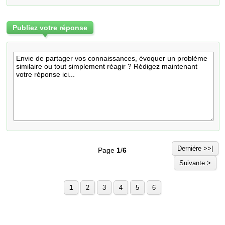
Publiez votre réponse
Derniére >>|
Page
1
/
6
Suivante >
1
2
3
4
5
6