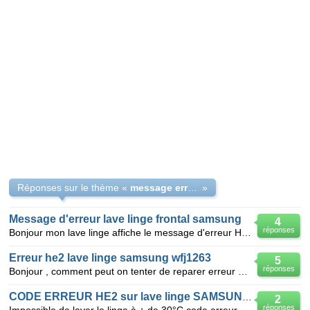
Réponses sur le thème «
message erreur HE2 lave-linge Samsung
»
Message d'erreur lave linge frontal samsung
4
réponses
Bonjour mon lave linge affiche le message d'erreur HE2 en cours de lavage que puis je faire ? merci
Erreur he2 lave linge samsung wfj1263
5
réponses
Bonjour , comment peut on tenter de reparer erreur he2 sur lave-linge samsung 1263 .apparement , il
CODE ERREUR HE2 sur lave linge SAMSUNG 1445 -
2
réponses