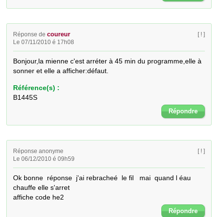
coureur
Réponse de
[ ! ]
Le 07/11/2010 é 17h08
Bonjour,la mienne c'est arréter à 45 min du programme,elle à 
sonner et elle a afficher:défaut.
Référence(s) :
B1445S
Répondre
Réponse anonyme
[ ! ]
Le 06/12/2010 é 09h59
Ok bonne  réponse  j'ai rebracheé  le fil   mai  quand l éau 
chauffe elle s'arret

affiche code he2
Répondre