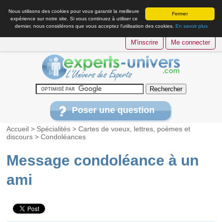
Nous utilisons des cookies pour vous garantir la meilleure
Fermer
expérience sur notre site. Si vous continuez à utiliser ce
dernier, nous considérons que vous acceptez l’utilisation des cookies.
En savoir plus
M'inscrire
Me connecter
Poser une question
Accueil
>
Spécialités
>
Cartes de voeux, lettres, poèmes et
discours
>
Condoléances
Message condoléance à un
ami