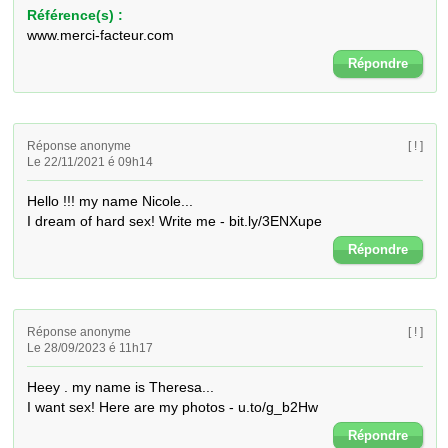
Référence(s) :
www.merci-facteur.com
Répondre
Réponse anonyme
[ ! ]
Le 22/11/2021 é 09h14
Hello !!! my name Nicole... 

I dream of hard sex! Write me - bit.ly/3ENXupe
Répondre
Réponse anonyme
[ ! ]
Le 28/09/2023 é 11h17
Heey . my name is Theresa... 

I want sex! Here are my photos - u.to/g_b2Hw
Répondre