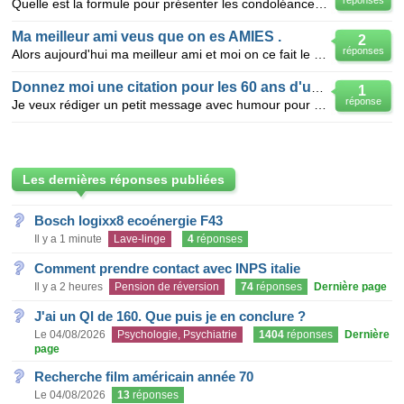
réponses
Quelle est la formule pour présenter les condoléances à un ami anglais qui vient de perdre sa femme
Ma meilleur ami veus que on es AMIES .
2
réponses
Alors aujourd'hui ma meilleur ami et moi on ce fait le gueule et le soir elle m'envois une message e
Donnez moi une citation pour les 60 ans d'un ami
1
réponse
Je veux rédiger un petit message avec humour pour les 60 ans d'un ami. Veuillez m'aider. Merci Ol
Les dernières réponses publiées
Bosch logixx8 ecoénergie F43
Il y a 1 minute
Lave-linge
4
réponses
Comment prendre contact avec INPS italie
Il y a 2 heures
Pension de réversion
74
réponses
Dernière page
J'ai un QI de 160. Que puis je en conclure ?
Le 04/08/2026
Psychologie, Psychiatrie
1404
réponses
Dernière
page
Recherche film américain année 70
Le 04/08/2026
13
réponses