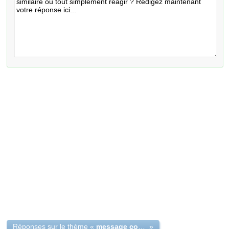
Réponses sur le thème «
message condoléance à un ami
»