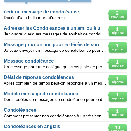
écrir un message de condoléance
2
réponses
Décés d'une belle mere d'un ami
Adresser les Condoléances à un ami ou à un frère
1
réponse
Je voudrai quelques messages de souhait de condoléances à un ami
Message pour un ami pour le décès de son épouse
1
réponse
Je veux envoyer un message de concdoléance pour un ami qui vient de perdre son épouse
Message condoléance
1
réponse
Un message pour une collègue qui viens juste de perdre sa grand mère
Délai de réponse condoléances
1
réponse
Après combien de temps peut-on répondre à un message de condoléances ?
Modèle message de condoléance
1
réponse
Des modèles de messages de condoléance pour le décés du père d'une copine.
Condoléances
1
réponse
Comment presenter nos condoléances à un très bon ami anglais qui vient de perdre sa femme dans un ac
Condoléances en anglais
10