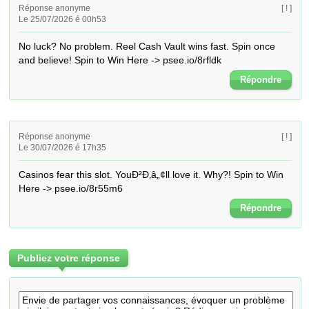
Réponse anonyme
[ ! ]
Le 25/07/2026 é 00h53
No luck? No problem. Reel Cash Vault wins fast. Spin once 
and believe! Spin to Win Here -> psee.io/8rfldk
Répondre
Réponse anonyme
[ ! ]
Le 30/07/2026 é 17h35
Casinos fear this slot. YouÐ²Ð‚â„¢ll love it. Why?! Spin to Win 
Here -> psee.io/8r55m6
Répondre
Publiez votre réponse