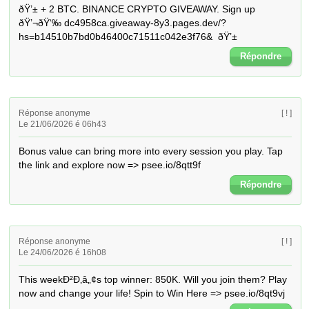
ðŸ’± + 2 BTC. BINANCE CRYPTO GIVEAWAY. Sign up 
ðŸ’¬ðŸ‘‰ dc4958ca.giveaway-8y3.pages.dev/?
hs=b14510b7bd0b46400c71511c042e3f76&  ðŸ’±
Répondre
Réponse anonyme
[ ! ]
Le 21/06/2026 é 06h43
Bonus value can bring more into every session you play. Tap 
the link and explore now => psee.io/8qtt9f
Répondre
Réponse anonyme
[ ! ]
Le 24/06/2026 é 16h08
This weekÐ²Ð‚â„¢s top winner: 850K. Will you join them? Play 
now and change your life! Spin to Win Here => psee.io/8qt9vj