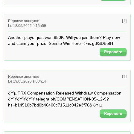
Réponse anonyme
[ ! ]
Le 18/05/2026 é 15h59
Another player just won 850K. Will you join them? Play now 
and claim your prize! Spin to Win Here => is.gd/SDBefH
Répondre
Réponse anonyme
[ ! ]
Le 19/05/2026 é 00h14
ðŸ’µ TRX Compensation Released Withdraw Compensation 
ðŸ”¥ðŸ”¥ðŸ”¥ telegra.ph/COMPENSATION-05-12-9?
hs=b14510b7bd0b46400c71511c042e3f76& ðŸ’µ
Répondre