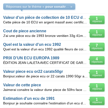
Réponses sur le thème «
pour conaitre la valeur dune pice en ma possecion
»
Valeur d'un pièce de collection de 10 ECU de 1987
1
réponse
Cette pièce de 10 ECU en argent massif avec certificat d'authenticité millésime 1987 / 35 mm / 20 gà
Cout de piece ancienne
1
réponse
J'ai une pièce ecu de 1993 bronze venitien 33g 41mm avers : europe revers : symboles pays CEE 1
Quel est la valeur d'un ecu 1992
7
réponses
Quel est la valeur d'un ecu 1992 qualité fleurs de coins: platine (essai) 41 mm - 55 g - 85 ex.
PRIX D'UN ECU EUROPA 1989
4
réponses
ÉDITION JEAN LALETA AVEC CERTIFICAT DE GARANTIE OR OU BRONZE FLORENTIN IL FAUT QUE JE LA PÈSE MERCI
Valeur piece ecu or22 carats50gr
1
réponse
Bonjour,valeur de piece ecu or 22 carats 1990 50gr avec certificat plombee .cordialement .merci
Valeur de cette piece
1
réponse
Jaimerai conaitre la valeur dune piece de 50frs face signé Dupré de 1979,ainsi qu'une de 100frs face
Estimation d'un ecu de 1991
1
réponse
Bonjour je souhaite connaitre l'estimation d'un ecu de 1991bronze vènitien 41 mm de diametre 33 g -4