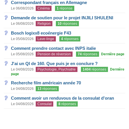
Correspondant français en Allemagne
Le 06/08/2026
Cinéma
1
réponse
Demande de soutien pour le projet INJILI SHULENI
Le 06/08/2026
Religion
10
réponses
Bosch logixx8 ecoénergie F43
Le 05/08/2026
Lave-linge
4
réponses
Comment prendre contact avec INPS italie
Le 05/08/2026
Pension de réversion
74
réponses
Dernière page
J'ai un QI de 160. Que puis je en conclure ?
Le 04/08/2026
Psychologie, Psychiatrie
1404
réponses
Dernière
page
Recherche film américain année 70
Le 04/08/2026
13
réponses
Comment avoir un renduvous de la consulat d'oran
Le 04/08/2026
Consulat
8
réponses