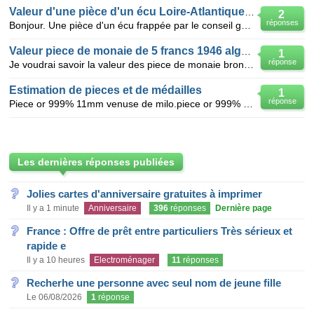
Valeur d'une pièce d'un écu Loire-Atlantique 1993
2
réponses
Bonjour. Une pièce d'un écu frappée par le conseil général de Loire-Atlantique en 1993 - recto frapp
Valeur piece de monaie de 5 francs 1946 algerie
1
réponse
Je voudrai savoir la valeur des piece de monaie bronze de 1945 algerie
Estimation de pieces et de médailles
1
réponse
Piece or 999% 11mm venuse de milo.piece or 999% 11mm napoleon.piece argent999% 40mm le general lecl
Les dernières réponses publiées
Jolies cartes d'anniversaire gratuites à imprimer
Il y a 1 minute
Anniversaire
396
réponses
Dernière page
France : Offre de prêt entre particuliers Très sérieux et
rapide e
Il y a 10 heures
Electroménager
11
réponses
Recherhe une personne avec seul nom de jeune fille
Le 06/08/2026
1
réponse