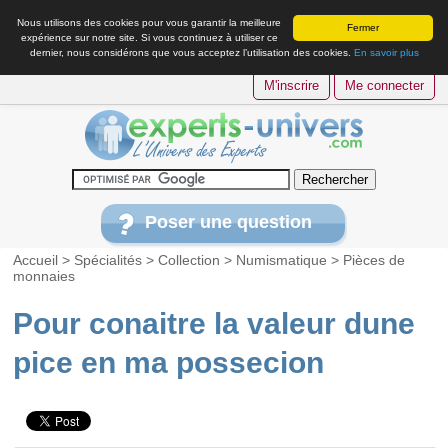
Nous utilisons des cookies pour vous garantir la meilleure
Fermer
expérience sur notre site. Si vous continuez à utiliser ce
dernier, nous considérons que vous acceptez l’utilisation des cookies.
En savoir plus
M'inscrire
Me connecter
Poser une question
Accueil
>
Spécialités
>
Collection
>
Numismatique
>
Pièces de
monnaies
Pour conaitre la valeur dune
pice en ma possecion