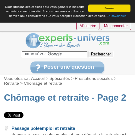
Nous utilisons des cookies pour vous garantir la meilleure
Fermer
expérience sur notre site. Si vous continuez à utiliser ce
dernier, nous considérons que vous acceptez l’utilisation des cookies.
En savoir plus
M'inscrire
Me connecter
Poser une question
Vous êtes ici :
Accueil
>
Spécialités
>
Prestations sociales
>
Retraite
>
Chômage et retraite
Chômage et retraite - Page 2
Passage poleemploi et retraite
Bonjour, je suis a pole emploi, et mon départ a la retraite est