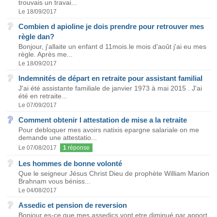
trouvais un travai...
Le 18/09/2017
Combien d apioline je dois prendre pour retrouver mes
règle dan?
Bonjour, j'allaite un enfant d 11mois.le mois d'août j'ai eu mes
règle. Après me...
Le 18/09/2017
Indemnités de départ en retraite pour assistant familial
J'ai été assistante familiale de janvier 1973 à mai 2015 . J'ai
été en retraite...
Le 07/09/2017
Comment obtenir l attestation de mise a la retraite
Pour debloquer mes avoirs natixis epargne salariale on me
demande une attestatio...
Le 07/08/2017
1
réponse
Les hommes de bonne volonté
Que le seigneur Jésus Christ Dieu de prophète William Marion
Brahnam vous béniss...
Le 04/08/2017
Assedic et pension de reversion
Bonjour es-ce que mes assedics vont etre diminué par apport