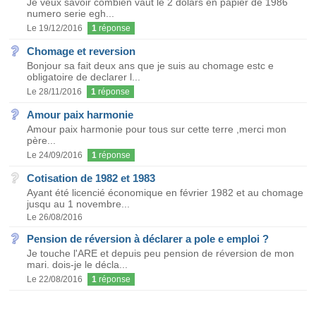
Je veux savoir combien vaut le 2 dolars en papier de 1986
numero serie egh...
Le 19/12/2016
1
réponse
Chomage et reversion
Bonjour sa fait deux ans que je suis au chomage estc e
obligatoire de declarer l...
Le 28/11/2016
1
réponse
Amour paix harmonie
Amour paix harmonie pour tous sur cette terre ,merci mon
père...
Le 24/09/2016
1
réponse
Cotisation de 1982 et 1983
Ayant été licencié économique en février 1982 et au chomage
jusqu au 1 novembre...
Le 26/08/2016
Pension de réversion à déclarer a pole e emploi ?
Je touche l'ARE et depuis peu pension de réversion de mon
mari. dois-je le décla...
Le 22/08/2016
1
réponse