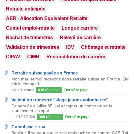
Retraite anticipée
AER - Allocation Equivalent Retraite
Cumul emploi-retraite
Longue carrière
Rachat de trimestres
Relevé de carrière
Validation de trimestres
IDV
Chômage et retraite
CIPAV
CIMR
Reconstitution de carrière
Retraite suisse payée en France
Mon mari et moi recevons notre retraite suisse en France. Qui
fait le change l...
Il y a 8 heures
438
réponses
Dernière page
Validation trimestre "stage jeunes volontaires"
De sept 84 à juillet 85, j'ai accepter un contrat avec la
jeunesse et les sport...
Le 01/07/2026
308
réponses
Dernière page
Cumul cae + rsa
Bonjour, il se peut que je sois embauchée en contrat CAE (j'ai