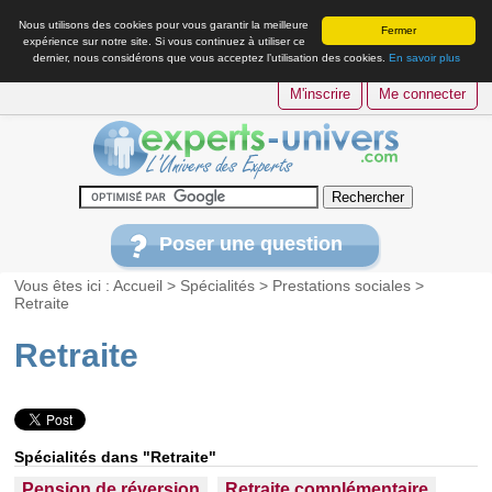
Nous utilisons des cookies pour vous garantir la meilleure
Fermer
expérience sur notre site. Si vous continuez à utiliser ce
dernier, nous considérons que vous acceptez l’utilisation des cookies.
En savoir plus
M'inscrire
Me connecter
Poser une question
Vous êtes ici :
Accueil
>
Spécialités
>
Prestations sociales
>
Retraite
Retraite
Spécialités dans "Retraite"
Pension de réversion
Retraite complémentaire