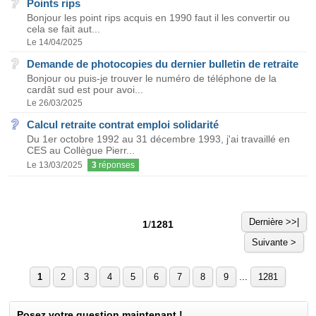
Points rips
Bonjour les point rips acquis en 1990 faut il les convertir ou
cela se fait aut...
Le 14/04/2025
Demande de photocopies du dernier bulletin de retraite
Bonjour ou puis-je trouver le numéro de téléphone de la
cardât sud est pour avoi...
Le 26/03/2025
Calcul retraite contrat emploi solidarité
Du 1er octobre 1992 au 31 décembre 1993, j'ai travaillé en
CES au Collègue Pierr...
Le 13/03/2025
3
réponses
Dernière >>|
1
/
1281
Suivante >
...
1
2
3
4
5
6
7
8
9
1281
Posez votre question maintenant !