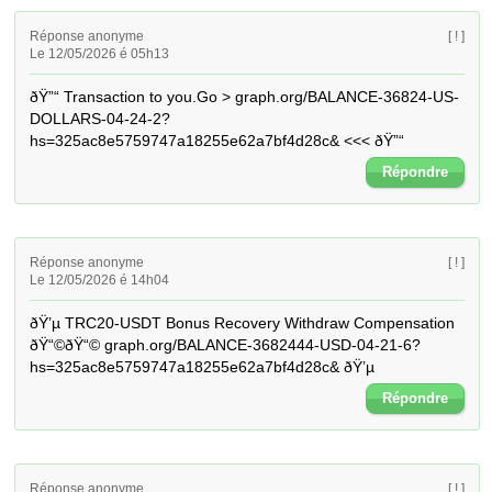
Réponse anonyme
[ ! ]
Le 12/05/2026 é 05h13
ðŸ”“ Transaction to you.Go > graph.org/BALANCE-36824-US-
DOLLARS-04-24-2?
hs=325ac8e5759747a18255e62a7bf4d28c& <<< ðŸ”“
Répondre
Réponse anonyme
[ ! ]
Le 12/05/2026 é 14h04
ðŸ’µ TRC20-USDT Bonus Recovery Withdraw Compensation 
ðŸ“©ðŸ“© graph.org/BALANCE-3682444-USD-04-21-6?
hs=325ac8e5759747a18255e62a7bf4d28c& ðŸ’µ
Répondre
Réponse anonyme
[ ! ]