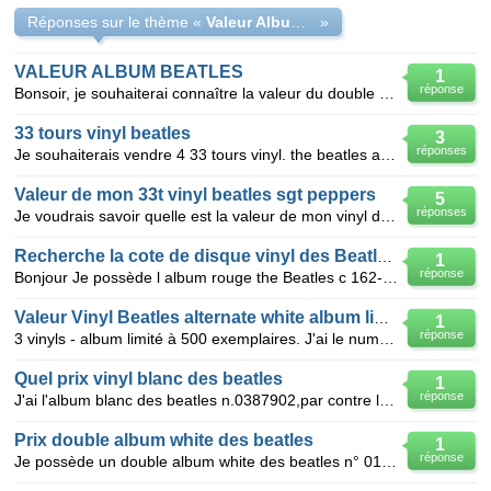
Réponses sur le thème «
Valeur Album beatles abbey road
»
VALEUR ALBUM BEATLES
1
réponse
Bonsoir, je souhaiterai connaître la valeur du double album des Beatles 1962-1966 série ON RED VINYL
33 tours vinyl beatles
3
réponses
Je souhaiterais vendre 4 33 tours vinyl. the beatles again pathé marconi C062 04348 abbey road pat
Valeur de mon 33t vinyl beatles sgt peppers
5
réponses
Je voudrais savoir quelle est la valeur de mon vinyl des beatles sgt pepprs edition de 67 odeon b
Recherche la cote de disque vinyl des Beatles.
1
réponse
Bonjour Je possède l album rouge the Beatles c 162-05307/8 et l album bleu the beatles c162-05309/
Valeur Vinyl Beatles alternate white album limited
1
réponse
3 vinyls - album limité à 500 exemplaires. J'ai le numéro 418 sous blister
Quel prix vinyl blanc des beatles
1
réponse
J'ai l'album blanc des beatles n.0387902,par contre la pochette est bien abimée,il me reste 2 photos
Prix double album white des beatles
1
réponse
Je possède un double album white des beatles n° 0129952 avec ses 4 photos et le poster, le tout en t