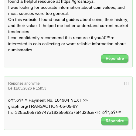
found a helpful resource at https://groshi.xyz. 

I was looking for accurate information about coin values, and 
most sources were too general. 

On this website I found useful guides about coins, their history, 
and their value. It helped me better understand current market 
tendencies. 

I can confidently recommend this resource if youâ€™re 
interested in coin collecting or want reliable information about 
numismatics.
Répondre
Réponse anonyme
[ ! ]
Le 11/05/2026 é 15h53
ðŸ”„ðŸª™ Payment No. 104904 NEXT >> 
graph.org/TRANSACTION-05-05-8?
hs=325ac8e5759747a18255e62a7bf4d28c& <<  ðŸ”„ðŸª™
Répondre