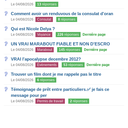
Le 04/08/2026
13
réponses
Comment avoir un renduvous de la consulat d'oran
Le 04/08/2026
Consulat
8
réponses
Qui est Nicole Delya ?
Le 04/08/2026
Voyance
226
réponses
Dernière page
UN VRAI MARABOUT FIABLE ET NON D'ESCRO
Le 04/08/2026
Marabout
145
réponses
Dernière page
VRAI l'apocalypse decembre 2012?
Le 04/08/2026
Evènements
53
réponses
Dernière page
Trouver un film dont je me rappele pas le titre
Le 04/08/2026
6
réponses
Témoignage de prêt entre particuliers.✅ je fais ce
message pour per
Le 04/08/2026
Permis de travail
2
réponses