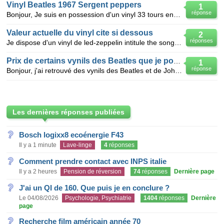
Vinyl Beatles 1967 Sergent peppers
1
réponse
Bonjour, Je suis en possession d'un vinyl 33 tours en parfait état des Beatles ''sergent Peppers -
Valeur actuelle du vinyl cite si dessous
2
réponses
Je dispose d'un vinyl de led-zeppelin intitule the song remains the same.il s' agit d'un album 2 dis
Prix de certains vynils des Beatles que je possède.
1
réponse
Bonjour, j'ai retrouvé des vynils des Beatles et de John Lennon, j'aurais aimé savoir à quel prix je
Les dernières réponses publiées
Bosch logixx8 ecoénergie F43
Il y a 1 minute
Lave-linge
4
réponses
Comment prendre contact avec INPS italie
Il y a 2 heures
Pension de réversion
74
réponses
Dernière page
J'ai un QI de 160. Que puis je en conclure ?
Le 04/08/2026
Psychologie, Psychiatrie
1404
réponses
Dernière
page
Recherche film américain année 70