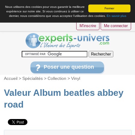
Nous utilisons des cookies pour vous garantir la meilleure
Fermer
expérience sur notre site. Si vous continuez à utiliser ce
dernier, nous considérons que vous acceptez l’utilisation des cookies.
En savoir plus
M'inscrire
Me connecter
Poser une question
Accueil
>
Spécialités
>
Collection
>
Vinyl
Valeur Album beatles abbey
road