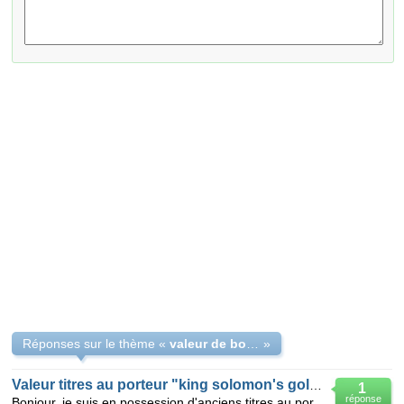
Réponses sur le thème «
valeur de bon au porteur
»
Valeur titres au porteur "king solomon's gold mine" de 1985?
1
réponse
Bonjour, je suis en possession d'anciens titres au porteur "king solomon's gold mines", 5 shares di