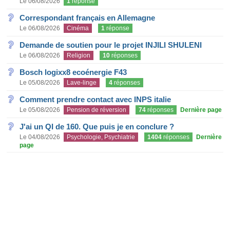
Le 06/08/2026
1
réponse
Correspondant français en Allemagne
Le 06/08/2026
Cinéma
1
réponse
Demande de soutien pour le projet INJILI SHULENI
Le 06/08/2026
Religion
10
réponses
Bosch logixx8 ecoénergie F43
Le 05/08/2026
Lave-linge
4
réponses
Comment prendre contact avec INPS italie
Le 05/08/2026
Pension de réversion
74
réponses
Dernière page
J'ai un QI de 160. Que puis je en conclure ?
Le 04/08/2026
Psychologie, Psychiatrie
1404
réponses
Dernière
page