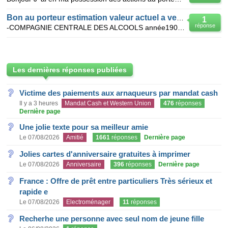
Bon au porteur estimation valeur actuel a vendre de suite
1
réponse
-COMPAGNIE CENTRALE DES ALCOOLS année1905/ j'ai chiné aux puces différant bons au porteur -obligati
Les dernières réponses publiées
Victime des paiements aux arnaqueurs par mandat cash
Il y a 3 heures
Mandat Cash et Western Union
476
réponses
Dernière page
Une jolie texte pour sa meilleur amie
Le 07/08/2026
Amitié
1661
réponses
Dernière page
Jolies cartes d'anniversaire gratuites à imprimer
Le 07/08/2026
Anniversaire
396
réponses
Dernière page
France : Offre de prêt entre particuliers Très sérieux et
rapide e
Le 07/08/2026
Electroménager
11
réponses
Recherhe une personne avec seul nom de jeune fille