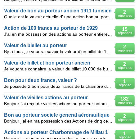
Valeur de bon au porteur ancien 1911 tunisien
2
réponses
Quelle est la valeur actuelle d' une action bon au porteur de 250 francs (1911) de la societe d' éne
Action de 100 francs au porteur de 1929
15
réponses
J'ai en ma possession des actions au porteur entierement libérée de 100 francs datées du 15 mars 192
Valeur de biellet au porteur
2
réponses
Bjr a tous , je voudrai savoir la valeur d'un billet de 100 franc au porteur de 17/03/1928 ? et ce
Valeur de billet et bon porteur ancien
2
réponses
Je voudrais connaitre la valeur du billet 10 000 de budapest annee 1918 et du bon porteur societe ge
Bon pour deux francs, valeur ?
1
réponse
Je possède 2 bon pour deux francs de la chambre de commerce de France : une qui date de 1923, une au
Valeur de vieilles actions au porteur
182
réponses
Bonjour j'ai reçu de vieilles actions au porteur notamment des actions de 100 francs Pechiney Ugine
Bon au porteur societe general aéronautique
2
réponses
Bonjour j ai en ma possession des Actions de cinq cents francs au porteur 1930 Nouvelle dénomination
Actions au porteur Charbonnage de Millau 1925
1
réponse
Bonjour J' ai en ma possession des actions au porteur "Charbonnages de Millau du 30 Avril 1925. Po