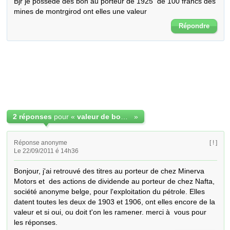
Bjr je possede des bon au porteur de 1925  de 100 francs des 
mines de montrgirod ont elles une valeur
Répondre
2 réponses
pour «
valeur de bon au porteur
»
Réponse anonyme
[ ! ]
Le 22/09/2011 é 14h36
Bonjour, j'ai retrouvé des titres au porteur de chez Minerva 
Motors et  des actions de dividende au porteur de chez Nafta, 
société anonyme belge, pour l'exploitation du pétrole. Elles 
datent toutes les deux de 1903 et 1906, ont elles encore de la 
valeur et si oui, ou doit t'on les ramener. merci à  vous pour 
les réponses.