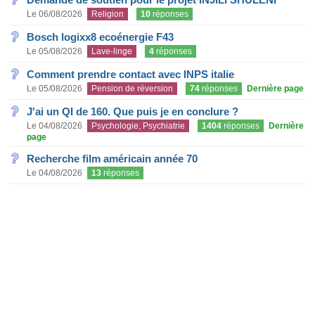
Le 06/08/2026
Religion
10
réponses
Bosch logixx8 ecoénergie F43
Le 05/08/2026
Lave-linge
4
réponses
Comment prendre contact avec INPS italie
Le 05/08/2026
Pension de réversion
74
réponses
Dernière page
J'ai un QI de 160. Que puis je en conclure ?
Le 04/08/2026
Psychologie, Psychiatrie
1404
réponses
Dernière
page
Recherche film américain année 70
Le 04/08/2026
13
réponses