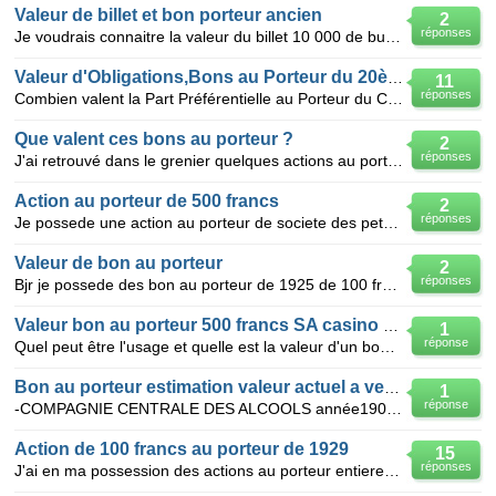
Valeur de billet et bon porteur ancien
2
réponses
Je voudrais connaitre la valeur du billet 10 000 de budapest annee 1918 et du bon porteur societe ge
Valeur d'Obligations,Bons au Porteur du 20ème siècle
11
réponses
Combien valent la Part Préférentielle au Porteur du Crédit Foncier du Brézil et de l'Amérique du Sud
Que valent ces bons au porteur ?
2
réponses
J'ai retrouvé dans le grenier quelques actions au porteur avec les coupons sur la partie droite.
Action au porteur de 500 francs
2
réponses
Je possede une action au porteur de societe des petroles Monte Carlo datant du 30 octobre 1919 d une
Valeur de bon au porteur
2
réponses
Bjr je possede des bon au porteur de 1925 de 100 francs des mines de montrgirod ont elles une valeu
Valeur bon au porteur 500 francs SA casino sanremo 1906
1
réponse
Quel peut être l'usage et quelle est la valeur d'un bon au porteur de cinq cents francs avec une par
Bon au porteur estimation valeur actuel a vendre de suite
1
réponse
-COMPAGNIE CENTRALE DES ALCOOLS année1905/ j'ai chiné aux puces différant bons au porteur -obligati
Action de 100 francs au porteur de 1929
15
réponses
J'ai en ma possession des actions au porteur entierement libérée de 100 francs datées du 15 mars 192