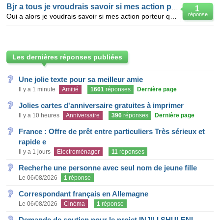
Bjr a tous je vroudrais savoir si mes action porteur de 1937
1
réponse
Oui a alors je voudrais savoir si mes action porteur que je possede de 1934 on tu valeur ce sont des
Les dernières réponses publiées
Une jolie texte pour sa meilleur amie
Il y a 1 minute
Amitié
1661
réponses
Dernière page
Jolies cartes d'anniversaire gratuites à imprimer
Il y a 10 heures
Anniversaire
396
réponses
Dernière page
France : Offre de prêt entre particuliers Très sérieux et
rapide e
Il y a 1 jours
Electroménager
11
réponses
Recherhe une personne avec seul nom de jeune fille
Le 06/08/2026
1
réponse
Correspondant français en Allemagne
Le 06/08/2026
Cinéma
1
réponse
Demande de soutien pour le projet INJILI SHULENI