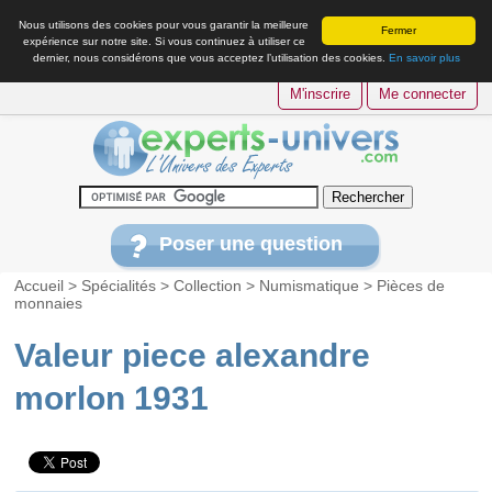
Nous utilisons des cookies pour vous garantir la meilleure
Fermer
expérience sur notre site. Si vous continuez à utiliser ce
dernier, nous considérons que vous acceptez l’utilisation des cookies.
En savoir plus
M'inscrire
Me connecter
Poser une question
Accueil
>
Spécialités
>
Collection
>
Numismatique
>
Pièces de
monnaies
Valeur piece alexandre
morlon 1931