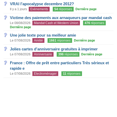
VRAI l'apocalypse decembre 2012?
Il y a 1 jours
Evènements
54
réponses
Dernière page
Victime des paiements aux arnaqueurs par mandat cash
Le 08/08/2026
Mandat Cash et Western Union
476
réponses
Dernière page
Une jolie texte pour sa meilleur amie
Le 07/08/2026
Amitié
1661
réponses
Dernière page
Jolies cartes d'anniversaire gratuites à imprimer
Le 07/08/2026
Anniversaire
396
réponses
Dernière page
France : Offre de prêt entre particuliers Très sérieux et
rapide e
Le 07/08/2026
Electroménager
11
réponses