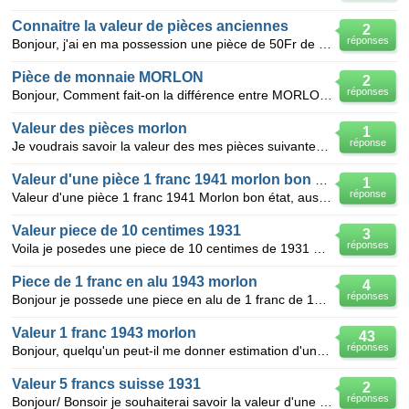
Connaitre la valeur de pièces anciennes
2
réponses
Bonjour, j'ai en ma possession une pièce de 50Fr de 1951 B de 27mm et apparemment 8 gr ;la gravure s
Pièce de monnaie MORLON
2
réponses
Bonjour, Comment fait-on la différence entre MORLON, MORLON LEGERE et MORLON LOURDE ? Je suis un
Valeur des pièces morlon
1
réponse
Je voudrais savoir la valeur des mes pièces suivantes : 1 franc morlon 1948 avec un B en dessous de
Valeur d'une pièce 1 franc 1941 morlon bon état
1
réponse
Valeur d'une pièce 1 franc 1941 Morlon bon état, aussi qu'elle différence entre Franc léger et lourd
Valeur piece de 10 centimes 1931
3
réponses
Voila je posedes une piece de 10 centimes de 1931 avec une étoile dessus on m a assuré que c etait u
Piece de 1 franc en alu 1943 morlon
4
réponses
Bonjour je possede une piece en alu de 1 franc de 1943 morlon bon etat quel est sa valeur ?merci a t
Valeur 1 franc 1943 morlon
43
réponses
Bonjour, quelqu'un peut-il me donner estimation d'une piece de 1 franc de 1943 (morlon TB) ? Me
Valeur 5 francs suisse 1931
2
réponses
Bonjour/ Bonsoir je souhaiterai savoir la valeur d'une pièce de 5 francs suisse datée de 1931, si ce