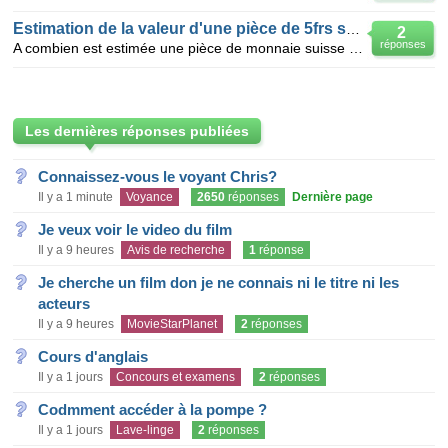
Estimation de la valeur d'une pièce de 5frs suisse de 1931 ?
2
réponses
A combien est estimée une pièce de monnaie suisse de 5 frs de 1931 ?
Les dernières réponses publiées
Connaissez-vous le voyant Chris?
Il y a 1 minute
Voyance
2650
réponses
Dernière page
Je veux voir le video du film
Il y a 9 heures
Avis de recherche
1
réponse
Je cherche un film don je ne connais ni le titre ni les
acteurs
Il y a 9 heures
MovieStarPlanet
2
réponses
Cours d'anglais
Il y a 1 jours
Concours et examens
2
réponses
Codmment accéder à la pompe ?
Il y a 1 jours
Lave-linge
2
réponses