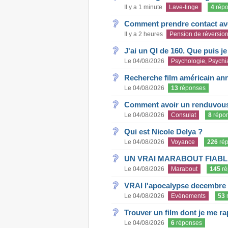
Il y a 1 minute
Lave-linge
4
répo
Comment prendre contact ave
Il y a 2 heures
Pension de réversio
J'ai un QI de 160. Que puis j
Le 04/08/2026
Psychologie, Psychia
Recherche film américain an
Le 04/08/2026
13
réponses
Comment avoir un renduvous 
Le 04/08/2026
Consulat
8
répo
Qui est Nicole Delya ?
Le 04/08/2026
Voyance
226
rép
UN VRAI MARABOUT FIABL
Le 04/08/2026
Marabout
145
ré
VRAI l'apocalypse decembre
Le 04/08/2026
Evènements
53
Trouver un film dont je me rap
Le 04/08/2026
6
réponses