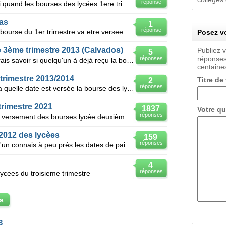
réponse
Bonsoir est ce que quelqu un serai quand les bourses des lycées 1ere trimestre seront verront verser
as
1
réponse
Bonjour ,j' aimerai savoir quand la bourse du 1er trimestre va etre versee merci
Posez vo
 3ème trimestre 2013 (Calvados)
Publiez 
5
réponses
réponses
Bonjour, Je suis de Caen et j'aimerais savoir si quelqu'un à déjà reçu la bourse des lycées du 3ème
centaines
trimestre 2013/2014
Titre de
2
réponses
Bonjour est ce que quelqu'un sait a quelle date est versée la bourse des lycees cette année pour le
trimestre 2021
1837
Votre qu
réponses
Bonsoir quelqu un sait il la date de versement des bourses lycée deuxième trimestre merci
2012 des lycèes
159
réponses
Bonjour, j'aimerais savoir si quelqu'un connais à peu prés les dates de paiements de la bourse du s
4
réponses
ycees du troisieme trimestre
s
3