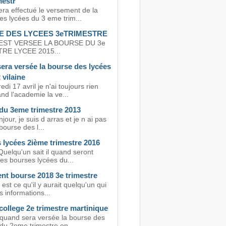
mestr
ra effectué le versement de la
es lycées du 3 eme trim...
 DES LYCEES 3eTRIMESTRE
EST VERSEE LA BOURSE DU 3e
RE LYCEE 2015...
era versée la bourse des lycées
t vilaine
di 17 avril je n'ai toujours rien
nd l'academie la ve...
du 3eme trimestre 2013
jour, je suis d arras et je n ai pas
bourse des l...
 lycées 2ième trimestre 2016
uelqu'un sait il quand seront
es bourses lycées du...
nt bourse 2018 3e trimestre
 est ce qu'il y aurait quelqu'un qui
s informations...
ollege 2e trimestre martinique
 quand sera versée la bourse des
du 2eme trimestre on...