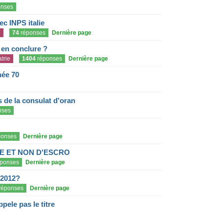
nses
c INPS italie
n
74
réponses
Dernière page
e en conclure ?
trie
1404
réponses
Dernière page
née 70
de la consulat d'oran
nses
onses
Dernière page
E ET NON D'ESCRO
ponses
Dernière page
 2012?
réponses
Dernière page
pele pas le titre