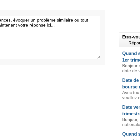
Etes-vo
Répon
Quand s
1er trim
Bonjour 
date de 
Date de
bourse 
Avec tou
veuillez 
Date ve
trimestr
Bonjour, 
nationale
Quand s