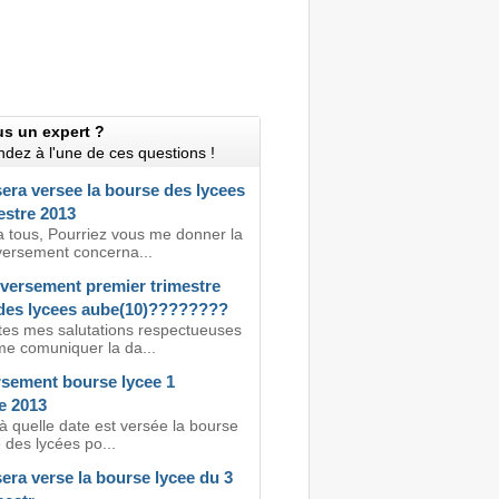
us un expert ?
dez à l'une de ces questions !
era versee la bourse des lycees
estre 2013
a tous, Pourriez vous me donner la
versement concerna...
 versement premier trimestre
des lycees aube(10)????????
tes mes salutations respectueuses
me comuniquer la da...
rsement bourse lycee 1
e 2013
à quelle date est versée la bourse
 des lycées po...
era verse la bourse lycee du 3