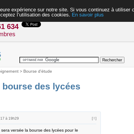
eure expérience sur notre site. Si vous continuez à utiliser
ceptez l’utilisation des cookies.
En savoir plus
61 634
mbres
eignement
>
Bourse d'étude
 bourse des lycées
017 à 19h29
[ ! ]
 sera versée la bourse des lycées pour le 