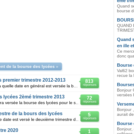
eme tri
Quand se
bourse d
BOURSE
QUAND 
TRIMEST
Quand s
en ille e
Ce mercre
donc qua
Bourse 
nt de la bourse des lycées
»
Val62 bon
recue la 
 premier trimestre 2012-2013
813
Bourses
réponses
Bonjour quelqu'un peut-il me dire à quelle date en général est versée la bourse des lycées du premie
Bonjour Q
versées l
 lycées 2èmé trimestre 2013
72
réponses
Bonjour, peut on me dire quand sera versée la bourse des lycées pour le second trimestre de cette an
Verseme
Bonjour ,
stre de la bours des lycées
aurait de
5
réponses
Bonjour, Je voudrais savoir à quelle date est versé le deuxième trimestre des bourses des lycées
Bourse c
Bonjour,
tre 2020
1
collèges 