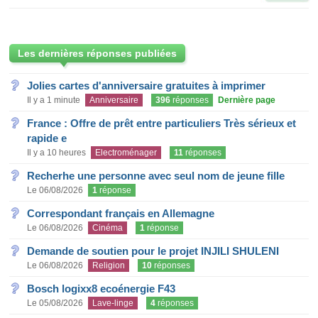
Les dernières réponses publiées
Jolies cartes d'anniversaire gratuites à imprimer
Il y a 1 minute
Anniversaire
396
réponses
Dernière page
France : Offre de prêt entre particuliers Très sérieux et
rapide e
Il y a 10 heures
Electroménager
11
réponses
Recherhe une personne avec seul nom de jeune fille
Le 06/08/2026
1
réponse
Correspondant français en Allemagne
Le 06/08/2026
Cinéma
1
réponse
Demande de soutien pour le projet INJILI SHULENI
Le 06/08/2026
Religion
10
réponses
Bosch logixx8 ecoénergie F43
Le 05/08/2026
Lave-linge
4
réponses