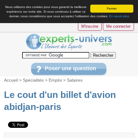
Nous utilisons des cookies pour vous garantir la meilleure
Fermer
expérience sur notre site. Si vous continuez à utiliser ce
dernier, nous considérons que vous acceptez l’utilisation des cookies.
En savoir plus
M'inscrire
Me connecter
Poser une question
Accueil
>
Spécialités
>
Emploi
>
Salaires
Le cout d'un billet d'avion
abidjan-paris