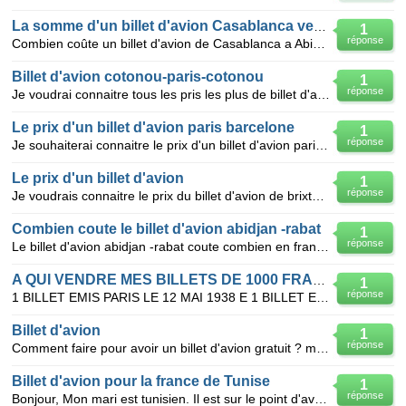
La somme d'un billet d'avion Casablanca vers Abidjan
1
réponse
Combien coûte un billet d'avion de Casablanca a Abidjan ( en cfa )
Billet d'avion cotonou-paris-cotonou
1
réponse
Je voudrai connaitre tous les pris les plus de billet d'avion aller-retour au départ de Cotonou au B
Le prix d'un billet d'avion paris barcelone
1
réponse
Je souhaiterai connaitre le prix d'un billet d'avion paris barcelone pour la toussaint 2010
Le prix d'un billet d'avion
1
réponse
Je voudrais connaitre le prix du billet d'avion de brixton vers paris. merci
Combien coute le billet d'avion abidjan -rabat
1
réponse
Le billet d'avion abidjan -rabat coute combien en francs cfa
A QUI VENDRE MES BILLETS DE 1000 FRANCS
1
réponse
1 BILLET EMIS PARIS LE 12 MAI 1938 E 1 BILLET EMIS PARIS LE 18 MAI 1933 Q 1 BILLET EMIS PARIS LE 5
Billet d'avion
1
réponse
Comment faire pour avoir un billet d'avion gratuit ? merci
Billet d'avion pour la france de Tunise
1
réponse
Bonjour, Mon mari est tunisien. Il est sur le point d'avoir son visa pour venir me rejoindre en Fra