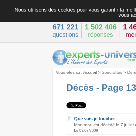
Nous utilisons des cookies pour vous garantir la meill
vous ac
671 221
1 502 406
1 4
questions
réponses
me
Vous êtes ici :
Accueil
>
Spécialités
>
Dema
Décès - Page 1
Que vais je toucher
Mon mari est décédé le 7 juillet de
Le 03/08/2009