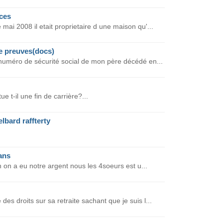
ces
ai 2008 il etait proprietaire d une maison qu'...
e preuves(docs)
 numéro de sécurité social de mon père décédé en...
ue t-il une fin de carrière?...
lbard raffterty
ans
on on a eu notre argent nous les 4soeurs est u...
es droits sur sa retraite sachant que je suis l...