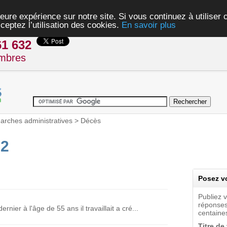
eure expérience sur notre site. Si vous continuez à utiliser
ceptez l’utilisation des cookies.
En savoir plus
61 632
mbres
rches administratives
>
Décès
32
Posez vo
Publiez 
réponses
rnier à l'âge de 55 ans il travaillait a cré...
centaines
Titre de