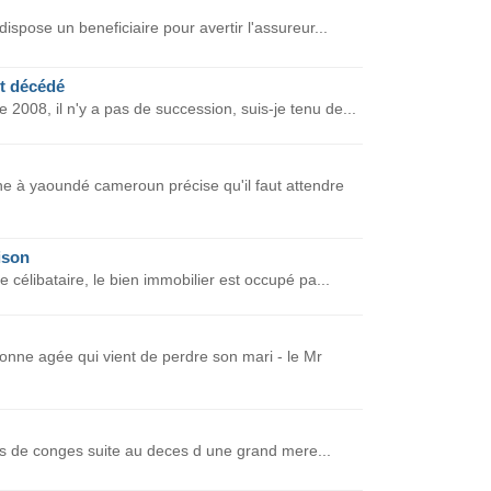
dispose un beneficiaire pour avertir l'assureur...
nt décédé
008, il n'y a pas de succession, suis-je tenu de...
 à yaoundé cameroun précise qu'il faut attendre
ison
e célibataire, le bien immobilier est occupé pa...
ne agée qui vient de perdre son mari - le Mr
ours de conges suite au deces d une grand mere...