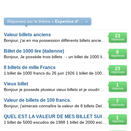
Réponses sur le thème «
Expertise d'anciens billets
»
Valeur billets anciens
23
réponses
Bonjour, j'ai en ma possession différents billets anciens et je souhaiterez connaitre la valeur :
Billet de 1000 lire (italienne)
9
réponses
Bonjour, Je possède trois billets : - un billet de 1000 lire (italienne); - un billet de 100
8 billets de mille Francs
23
réponses
1 billet de 1000 francs du 26 juin 1926 1 billet de 1000 francs du 11 mars 1927 1 billet de 1000 f
Vieux billet
1
réponse
Bonjour je possede plusieur vieux billets et je voudri savoir quelle et leur valeur. Il y a un bill
Valeur de billets de 100 francs.
7
réponses
Bonjour, j'aimerais connaître la valeur de 8 billets Delacroix en ma possession : - un billet
QUEL EST LA VALEUR DE MES BILLET SUIVANT ?
1
réponse
1 billet de 5000 escudos de 1988 1 billet de 2000 escudos de 1991 1 billet de 1000 escudos de 1990