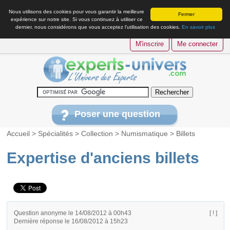
Nous utilisons des cookies pour vous garantir la meilleure
Fermer
expérience sur notre site. Si vous continuez à utiliser ce
dernier, nous considérons que vous acceptez l’utilisation des cookies.
En savoir plus
M'inscrire
Me connecter
Poser une question
Accueil
>
Spécialités
>
Collection
>
Numismatique
>
Billets
Expertise d'anciens billets
Question anonyme le 14/08/2012 à 00h43
[ ! ]
Dernière réponse le 16/08/2012 à 15h23