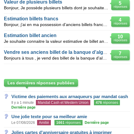
Valeur de plusieurs billets
5
réponses
Bonjour, Je possède plusieurs billets dont je souhaiterais connaître la valeur. Merci d'avoir la ge
Estimation billets francs
4
réponses
Bonjour, j'ai en ma possession d'anciens billets francs. J'aimerais savoir leurs valeur en euros.
Estimation billet ancien
10
réponses
Je souhaite connaitre la valeur estimative de billet ancien en ma possession que je souhaite vendre
Vendre ses anciens billet de la banque d'algérie
7
réponses
Bonjours à tous , je vend des billet de la banque d'algérie 100 francs ( 1 billet ) de 1940 100 fr
Les dernières réponses publiées
Victime des paiements aux arnaqueurs par mandat cash
Il y a 1 minute
Mandat Cash et Western Union
476
réponses
Dernière page
Une jolie texte pour sa meilleur amie
Le 07/08/2026
Amitié
1661
réponses
Dernière page
Jolies cartes d'anniversaire gratuites à imprimer