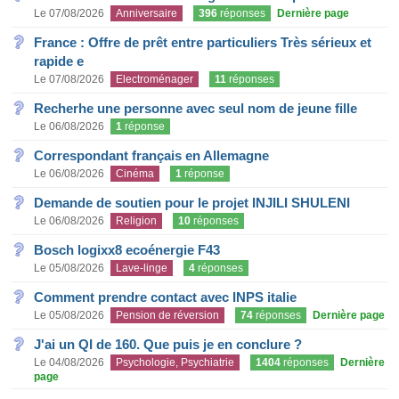
Le 07/08/2026
Anniversaire
396
réponses
Dernière page
France : Offre de prêt entre particuliers Très sérieux et
rapide e
Le 07/08/2026
Electroménager
11
réponses
Recherhe une personne avec seul nom de jeune fille
Le 06/08/2026
1
réponse
Correspondant français en Allemagne
Le 06/08/2026
Cinéma
1
réponse
Demande de soutien pour le projet INJILI SHULENI
Le 06/08/2026
Religion
10
réponses
Bosch logixx8 ecoénergie F43
Le 05/08/2026
Lave-linge
4
réponses
Comment prendre contact avec INPS italie
Le 05/08/2026
Pension de réversion
74
réponses
Dernière page
J'ai un QI de 160. Que puis je en conclure ?
Le 04/08/2026
Psychologie, Psychiatrie
1404
réponses
Dernière
page