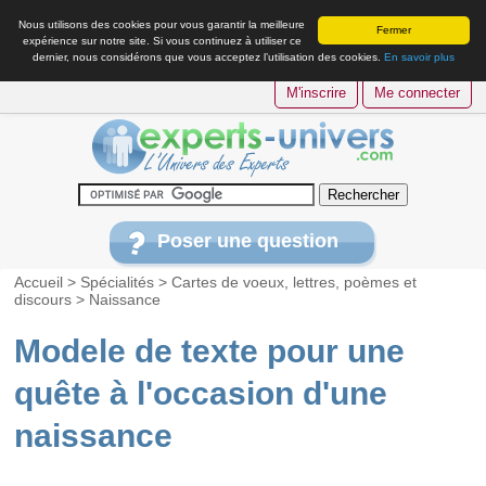
Nous utilisons des cookies pour vous garantir la meilleure
Fermer
expérience sur notre site. Si vous continuez à utiliser ce
dernier, nous considérons que vous acceptez l’utilisation des cookies.
En savoir plus
M'inscrire
Me connecter
Poser une question
Accueil
>
Spécialités
>
Cartes de voeux, lettres, poèmes et
discours
>
Naissance
Modele de texte pour une
quête à l'occasion d'une
naissance