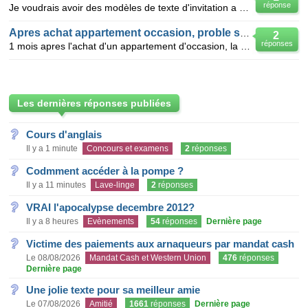
réponse
Je voudrais avoir des modèles de texte d'invitation a un 50 ième anniversaire de naissance. Merc
Apres achat appartement occasion, proble serrure
2
réponses
1 mois apres l'achat d'un appartement d'occasion, la serrure d'entrée ne marche plus. (Ancien modèle
Les dernières réponses publiées
Cours d'anglais
Il y a 1 minute
Concours et examens
2
réponses
Codmment accéder à la pompe ?
Il y a 11 minutes
Lave-linge
2
réponses
VRAI l'apocalypse decembre 2012?
Il y a 8 heures
Evènements
54
réponses
Dernière page
Victime des paiements aux arnaqueurs par mandat cash
Le 08/08/2026
Mandat Cash et Western Union
476
réponses
Dernière page
Une jolie texte pour sa meilleur amie
Le 07/08/2026
Amitié
1661
réponses
Dernière page