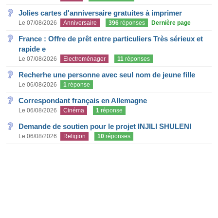
Jolies cartes d'anniversaire gratuites à imprimer
Le 07/08/2026
Anniversaire
396
réponses
Dernière page
France : Offre de prêt entre particuliers Très sérieux et
rapide e
Le 07/08/2026
Electroménager
11
réponses
Recherhe une personne avec seul nom de jeune fille
Le 06/08/2026
1
réponse
Correspondant français en Allemagne
Le 06/08/2026
Cinéma
1
réponse
Demande de soutien pour le projet INJILI SHULENI
Le 06/08/2026
Religion
10
réponses