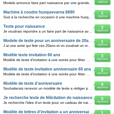
réponse
Modele annonce faire part naissance par une grande soeur de 3 ans et demi
Machine à coudre husquevarna 6690
1
réponse
Suis à la recherche en occasion d une machine husquevarna modèle 6690. .Etant en possession de ce
Texte pour naissance
3
réponses
Je voudrais répondre a un faire part de naissance avec un texte qui sorte de l'ordinaire mais gratu
Modele de texte pour un anniversaire de 20ans
1
réponse
J ai une amie qui fete ces 20ans et on voudrait un modele de texte joyeux
Modèle texte invitation 60 ans
3
réponses
Modèle de texte d'invitation à une soirée pour fêter mon 60 ème anniversaire
Modèle de texte invitation anniversaire 60 ans
2
réponses
Modèle de texte d'invitation à une soirée pour fêter mon 60 ème anniversaire
Modèle de texte d'anniversaire
4
réponses
Souhaiterais recevoir un modèle de texte a rédiger pour un anniversaire pour une femme de 56 ans
Je recherche texte de félicitation de naissance
3
réponses
Je recherche l'idee d'un texte pour un cadeau de naissance
Modèle de lettres d'invitation a un anniversaire
1