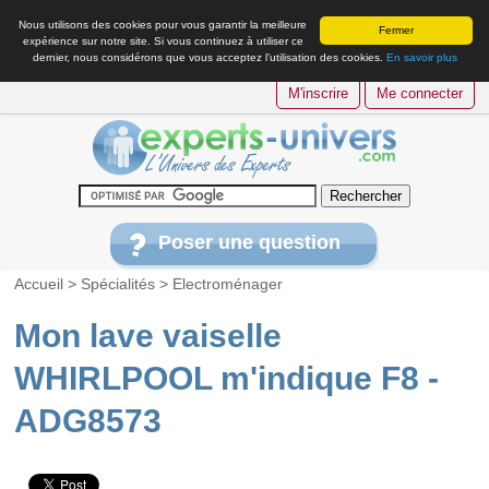
Nous utilisons des cookies pour vous garantir la meilleure
Fermer
expérience sur notre site. Si vous continuez à utiliser ce
dernier, nous considérons que vous acceptez l’utilisation des cookies.
En savoir plus
M'inscrire
Me connecter
Poser une question
Accueil
>
Spécialités
>
Electroménager
Mon lave vaiselle
WHIRLPOOL m'indique F8 -
ADG8573