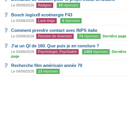
Le 06/08/2026
Religion
10
réponses
Bosch logixx8 ecoénergie F43
Le 05/08/2026
Lave-linge
4
réponses
Comment prendre contact avec INPS italie
Le 05/08/2026
Pension de réversion
74
réponses
Dernière page
J'ai un QI de 160. Que puis je en conclure ?
Le 04/08/2026
Psychologie, Psychiatrie
1404
réponses
Dernière
page
Recherche film américain année 70
Le 04/08/2026
13
réponses