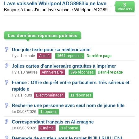
Lave vaisselle Whirlpool ADG8983ix ne lave pas
3
réponses
Bonjour à tous J'ai un lave vaissele Whirlpool ADG8983ix qui ne lave plus. En début de cycle l'ea
Les dernières réponses publiées
Une jolie texte pour sa meilleur amie
Il y a 1 minute
Amitié
1661
réponses
Dernière page
Jolies cartes d'anniversaire gratuites à imprimer
Il y a 10 heures
Anniversaire
396
réponses
Dernière page
France : Offre de prêt entre particuliers Très sérieux et
rapide e
Il y a 1 jours
Electroménager
11
réponses
Recherhe une personne avec seul nom de jeune fille
Le 06/08/2026
1
réponse
Correspondant français en Allemagne
Le 06/08/2026
Cinéma
1
réponse
Demande de soutien pour le projet INJILI SHULENI