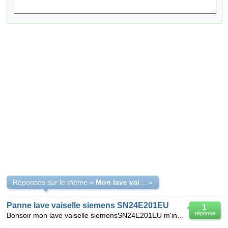
Réponses sur le thème «
Mon lave vaiselle WHIRLPOOL m'indique F8 - ADG8573
»
Panne lave vaiselle siemens SN24E201EU
1
réponse
Bonsoir mon lave vaiselle siemensSN24E201EU m'indique E15 pourriez vous m'aider merci