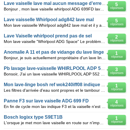
Lave vaiselle lave mal aucun message d'erreurs
5
réponses
Bonjour , mon lave vaiselle whirlpool ADG 699FD lave très mal et il reste des traces blanches sur l
Lave vaisselle Whirlpool adg842 lave mal
5
réponses
Mon lave vaisselle Whirlpool adg842 lave mal et il y a comme un dépôt "sableux" sur la vaisselle. A
Lave Vaiselle whirlpool prend pas de sel
2
réponses
Mon lave vaiselle "Whirlpool ADG Space" Le problème est étant donné qu'il ne prend pas de sel, les
Anomalie A 11 et pas de vidange du lave linge
1
réponse
Bonjour, je suis actuellement propriétaire d'un lave linge Whirpool AWM 5087 et d'un lave vaiselle H
Pb lavage lave-vaisselle WHIRLPOOL ADP 552
3
réponses
Bonsoir, J'ai un lave vaisselle WHIRLPOOL ADP 552 et depuis qque tps, il ne lave plus très bien. Il
Mon lave-linge bosh ref wok240iff08 indique une panne 7
1
réponse
Les filtres d'arrivée d'eau sont propres et le tambour se ferme correctement.Quelles peuvent etre le
Panne F3 sur lave vaiselle ADG 699 FD
4
réponses
En fin de cycle mon lav indique F3 et la vaiselle n'est pas sèche . pourtant il est chaud a l'intéri
Bosch logixx type S9ET1B
1
réponse
L'orsque je met mon lave vaiselle en route sur n'importe quel programme il prend l'eau puis s'arret