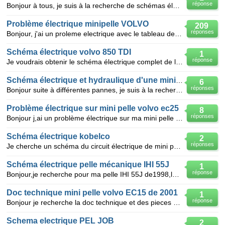
réponse
Bonjour à tous, je suis à la recherche de schémas électrique pour mini pelle volvo ec20b, indicateu
Problème électrique minipelle VOLVO
209
réponses
Bonjour, j'ai un proleme electrique avec le tableau de bord et le boiter du code de demarage de la m
Schéma électrique volvo 850 TDI
1
réponse
Je voudrais obtenir le schéma électrique complet de la volvo 850TDI (1996) pour trouver la panne sur
Schéma électrique et hydraulique d'une mini pelle Yanmarb25v
6
réponses
Bonjour suite à différentes pannes, je suis à la recherche d'un schéma électrique et hydraulique pou
Problème électrique sur mini pelle volvo ec25
8
réponses
Bonjour j,ai un problème électrique sur ma mini pelle volvo ec25 tous mes fusibles sont bon le table
Schéma électrique kobelco
2
réponses
Je cherche un schéma du circuit électrique de mini pelle fiat kobelco SK 15 SR ou approchant pour ré
Schéma électrique pelle mécanique IHI 55J
1
réponse
Bonjour,je recherche pour ma pelle IHI 55J de1998,le schéma électrique ,car il a brulé.Merci de votr
Doc technique mini pelle volvo EC15 de 2001
1
réponse
Bonjour je recherche la doc technique et des pieces d'une mini pelle volvo EC15 de 2001 merci a tou
Schema electrique PEL JOB
2