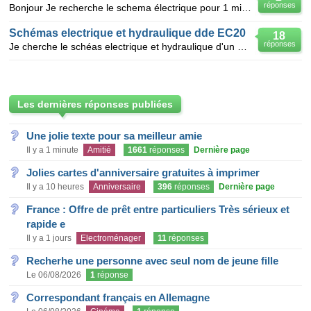
réponses
Bonjour Je recherche le schema électrique pour 1 mini pelle PEL JOB 2,8 tonnes.Car probleme quand
Schémas electrique et hydraulique dde EC20
18
réponses
Je cherche le schéas electrique et hydraulique d'un mini-pelle volvo EC20 merci d'avance
Les dernières réponses publiées
Une jolie texte pour sa meilleur amie
Il y a 1 minute
Amitié
1661
réponses
Dernière page
Jolies cartes d'anniversaire gratuites à imprimer
Il y a 10 heures
Anniversaire
396
réponses
Dernière page
France : Offre de prêt entre particuliers Très sérieux et
rapide e
Il y a 1 jours
Electroménager
11
réponses
Recherhe une personne avec seul nom de jeune fille
Le 06/08/2026
1
réponse
Correspondant français en Allemagne