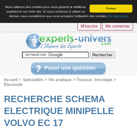
Nous utilisons des cookies pour vous garantir la meilleure
Fermer
expérience sur notre site. Si vous continuez à utiliser ce
dernier, nous considérons que vous acceptez l’utilisation des cookies.
En savoir plus
M'inscrire
Me connecter
Poser une question
Accueil
>
Spécialités
>
Vie pratique
>
Travaux, bricolage
>
Electricité
RECHERCHE SCHEMA
ELECTRIQUE MINIPELLE
VOLVO EC 17