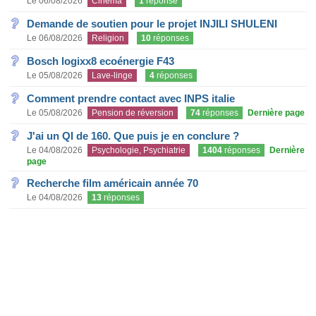
Le 06/08/2026
Cinéma
1
réponse
Demande de soutien pour le projet INJILI SHULENI
Le 06/08/2026
Religion
10
réponses
Bosch logixx8 ecoénergie F43
Le 05/08/2026
Lave-linge
4
réponses
Comment prendre contact avec INPS italie
Le 05/08/2026
Pension de réversion
74
réponses
Dernière page
J'ai un QI de 160. Que puis je en conclure ?
Le 04/08/2026
Psychologie, Psychiatrie
1404
réponses
Dernière
page
Recherche film américain année 70
Le 04/08/2026
13
réponses