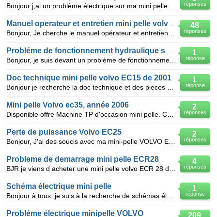
réponses
Bonjour j,ai un problème électrique sur ma mini pelle volvo ec25 tous mes fusibles sont bon le table
Manuel operateur et entretien mini pelle volvo ec25
48
réponses
Bonjour, Je cherche le manuel opérateur et entretien pour la mini pelle volvo ec25. Si quelqu'un
Probléme de fonctionnement hydraulique sur mini-pelle volvo EC25
1
réponse
Bonjour, je suis devant un problème de fonctionnement hydraulique sur une mini-pelle volvo EC 25. l
Doc technique mini pelle volvo EC15 de 2001
1
réponse
Bonjour je recherche la doc technique et des pieces d'une mini pelle volvo EC15 de 2001 merci a tou
Mini pelle Volvo ec35, année 2006
2
réponses
Disponible offre Machine TP d'occasion mini pelle. Catégorie: mini pelle Marque: Volvo EC 35
Perte de puissance Volvo EC25
2
réponses
Bonjour, J'ai des soucis avec ma mini-pelle VOLVO EC25. Serait-il possible d'avoir les schémas hyd
Probleme de demarrage mini pelle ECR28
4
réponses
BJR je viens d acheter une mini pelle volvo ECR 28 de 2010 elle a 1600 heures. elle marchais bien ma
Schéma électrique mini pelle
1
réponse
Bonjour à tous, je suis à la recherche de schémas électrique pour mini pelle volvo ec20b, indicateu
Problème électrique minipelle VOLVO
209