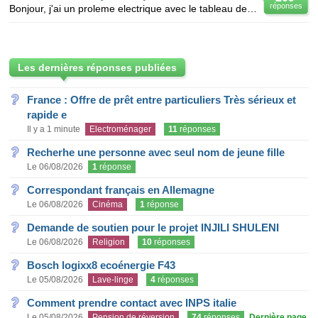
réponses
Bonjour, j'ai un proleme electrique avec le tableau de bord et le boiter du code de demarage de la m
Les dernières réponses publiées
France : Offre de prêt entre particuliers Très sérieux et
rapide e
Il y a 1 minute
Electroménager
11
réponses
Recherhe une personne avec seul nom de jeune fille
Le 06/08/2026
1
réponse
Correspondant français en Allemagne
Le 06/08/2026
Cinéma
1
réponse
Demande de soutien pour le projet INJILI SHULENI
Le 06/08/2026
Religion
10
réponses
Bosch logixx8 ecoénergie F43
Le 05/08/2026
Lave-linge
4
réponses
Comment prendre contact avec INPS italie
Le 05/08/2026
Pension de réversion
74
réponses
Dernière page