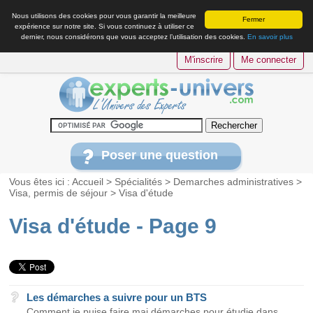
Nous utilisons des cookies pour vous garantir la meilleure
Fermer
expérience sur notre site. Si vous continuez à utiliser ce
dernier, nous considérons que vous acceptez l’utilisation des cookies.
En savoir plus
M'inscrire
Me connecter
Poser une question
Vous êtes ici :
Accueil
>
Spécialités
>
Demarches administratives
>
Visa, permis de séjour
>
Visa d'étude
Visa d'étude - Page 9
Les démarches a suivre pour un BTS
Comment je puise faire mai démarches pour étudie dans