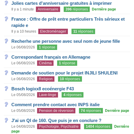
Jolies cartes d'anniversaire gratuites à imprimer
Il y a 1 minute
Anniversaire
396
réponses
Dernière page
France : Offre de prêt entre particuliers Très sérieux et
rapide e
Il y a 10 heures
Electroménager
11
réponses
Recherhe une personne avec seul nom de jeune fille
Le 06/08/2026
1
réponse
Correspondant français en Allemagne
Le 06/08/2026
Cinéma
1
réponse
Demande de soutien pour le projet INJILI SHULENI
Le 06/08/2026
Religion
10
réponses
Bosch logixx8 ecoénergie F43
Le 05/08/2026
Lave-linge
4
réponses
Comment prendre contact avec INPS italie
Le 05/08/2026
Pension de réversion
74
réponses
Dernière page
J'ai un QI de 160. Que puis je en conclure ?
Le 04/08/2026
Psychologie, Psychiatrie
1404
réponses
Dernière
page