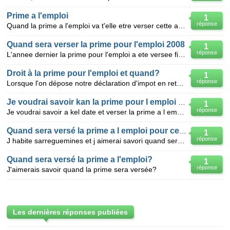
Prime a l'emploi
1
réponse
Quand la prime a l'emploi va t'elle etre verser cette annee?
Quand sera verser la prime pour l'emploi 2008
1
réponse
L'annee dernier la prime pour l'emploi a ete versee fin juilletquand sera t'elle versee cette annee
Droit à la prime pour l'emploi et quand?
1
réponse
Lorsque l'on dépose notre déclaration d'impot en retard, en septembre, peut-on percevoir quand même
Je voudrai savoir kan la prime pour l emploi et ve
1
réponse
Je voudrai savoir a kel date et verser la prime a l emploi cette année
Quand sera versé la prime a l emploi pour ceux du
1
réponse
J habite sarreguemines et j aimerai savori quand sera versé la prime a l emploi
Quand sera versé la prime a l'emploi?
1
réponse
J'aimerais savoir quand la prime sera versée?
Les dernières réponses publiées