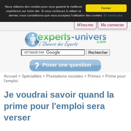
Nous utilisons des cookies pour vous garantir la meilleure
Fermer
expérience sur notre site. Si vous continuez à utiliser ce
dernier, nous considérons que vous acceptez l’utilisation des cookies.
En savoir plus
M'inscrire
Me connecter
Poser une question
Accueil
>
Spécialités
>
Prestations sociales
>
Primes
>
Prime pour
l'emploi
Je voudrai savoir quand la
prime pour l'emploi sera
verser